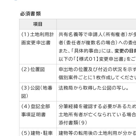
必須書類
項目
(1)土地利用計
共有名義等で申請人（所有権者）が
画変更申出書
者（委任者が複数名の場合）への委
また、「具体的事由」には、
変更の目
以下の「【様式01】変更申出書」を
(2)位置図
申出地の位置及び付近の状況を示す
個別案件ごとに1枚作成してくださ
(3)公図（地番
法務局から取得した公図の写し。
図）
(4)登記全部
分筆経緯を確認する必要があるため
事項証明書
土地所有者が亡くなられている場合
添付書類（9）
(5)建物・駐車
建物等の転用後の土地利用が分かる