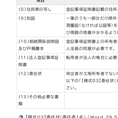
項目
(8)住民票の写し
登記事項証明書記載の住所
(9)別図
一筆のうち一部分だけ除外
測量図（なければ公図等）を
び周囲の地番が分かるよう
(10)相続関係説明図
登記事項証明書上の所有者
及び戸籍謄本
人全員の同意が必要です。
(11)法人登記事項証
転用者が法人の場合に必要
明書
(12)委任状
申出者が土地所有者でない
以下の「【様式03】委任状（
さい。
(13)その他必要な書
類
【様式03】委任状（委任者1名） （Word 29.5