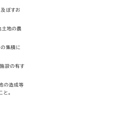
を及ぼすお
他土地の農
用の集積に
な施設の有す
地の造成等
こと。