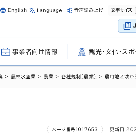
English
音声読み上げ
文字サイズ
Language
事業者向け情報
観光・文化・スポ
興
>
農林水産業
>
農業
>
各種規制（農業）
> 農用地区域か
ページ番号
1017653
更新日
20