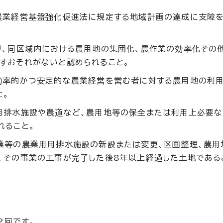
農業経営基盤強化促進法に規定する地域計画の達成に支障
り、同区域内における農用地の集団化、農作業の効率化その
すおそれがないと認められること。
効率的かつ安定的な農業経営を営む者に対する農用地の利
と。
用排水施設や農道など、農用地等の保全または利用上必要
れること。
業等の農業用用排水施設の新設または変更、区画整理、農用
、その事業の工事が完了した後8年以上経過した土地である
2回です。