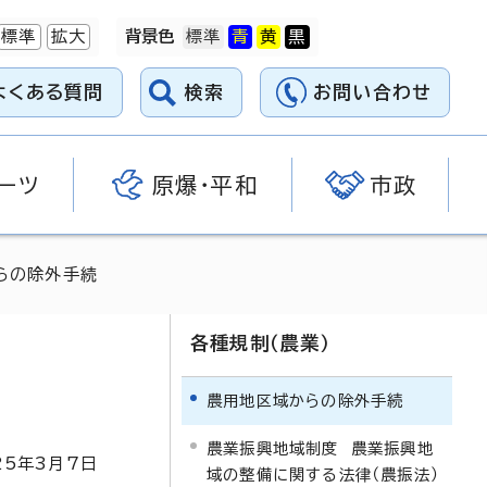
標準
拡大
背景色
よくある質問
検索
お問い合わせ
ーツ
原爆・平和
市政
らの除外手続
各種規制（農業）
農用地区域からの除外手続
農業振興地域制度 農業振興地
25
年3月7日
域の整備に関する法律（農振法）