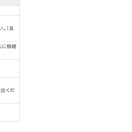
い。）及
もに相続
提出くだ