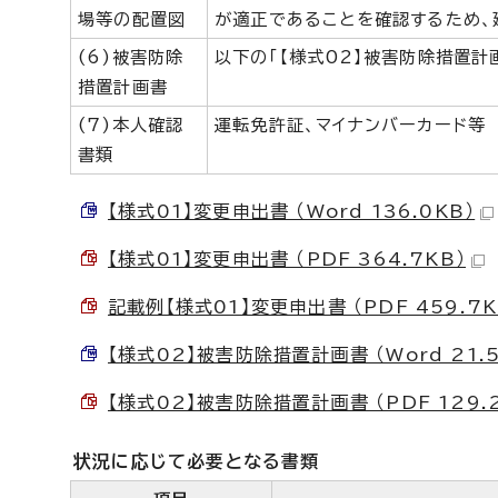
場等の配置図
が適正であることを確認するため、
(6)被害防除
以下の「【様式02】被害防除措置計
措置計画書
(7)本人確認
運転免許証、マイナンバーカード等
書類
【様式01】変更申出書 （Word 136.0KB）
【様式01】変更申出書 （PDF 364.7KB）
記載例【様式01】変更申出書 （PDF 459.7K
【様式02】被害防除措置計画書 （Word 21.5
【様式02】被害防除措置計画書 （PDF 129.
状況に応じて必要となる書類