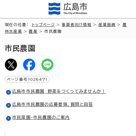
現在の位置：
トップページ
>
事業者向け情報
>
産業振興
>
農
林水産業
>
農業
> 市民農園
市民農園
ページ番号
1026471
広島市市民農園 野菜をつくってみませんか！
広島市市民農園の応募要領、質問と回答
市民菜園・市民農園のご案内