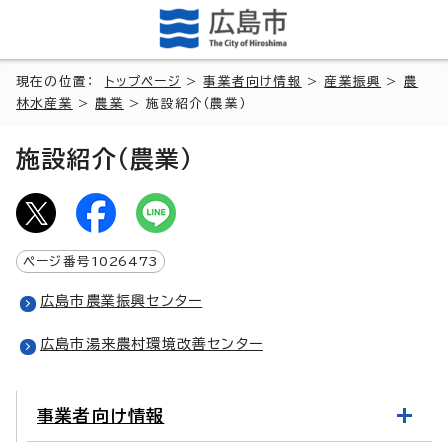
現在の位置：
トップページ
>
事業者向け情報
>
産業振興
>
農
林水産業
>
農業
> 施設紹介（農業）
施設紹介（農業）
ページ番号
1026473
広島市農業振興センター
広島市湯来農村環境改善センター
事業者向け情報