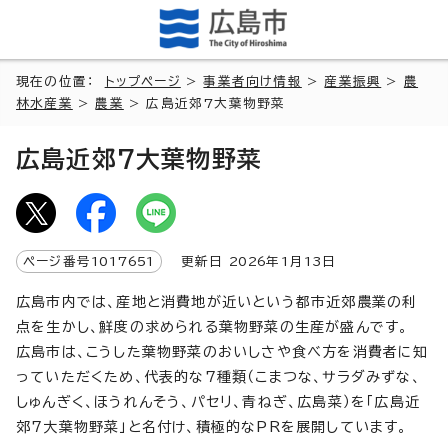
現在の位置：
トップページ
>
事業者向け情報
>
産業振興
>
農
林水産業
>
農業
> 広島近郊7大葉物野菜
広島近郊7大葉物野菜
ページ番号
1017651
更新日
2026
年1月
13
日
広島市内では、産地と消費地が近いという都市近郊農業の利
点を生かし、鮮度の求められる葉物野菜の生産が盛んです。
広島市は、こうした葉物野菜のおいしさや食べ方を消費者に知
っていただくため、代表的な7種類（こまつな、サラダみずな、
しゅんぎく、ほうれんそう、パセリ、青ねぎ、広島菜）を「広島近
郊7大葉物野菜」と名付け、積極的なPRを展開しています。