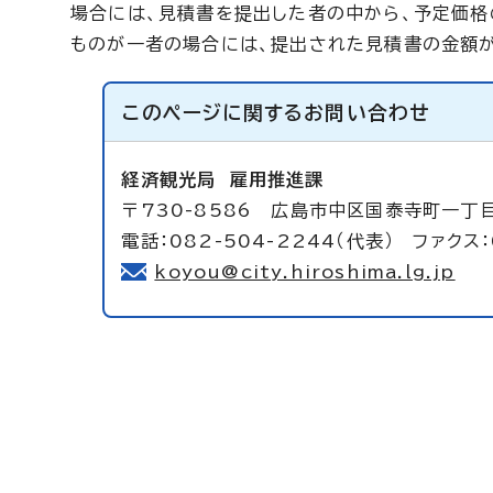
場合には、見積書を提出した者の中から、予定価
ものが一者の場合には、提出された見積書の金額
このページに関する
お問い合わせ
経済観光局
雇用推進課
〒730-8586 広島市中区国泰寺町一丁
電話：082-504-2244（代表） ファクス：
koyou@city.hiroshima.lg.jp