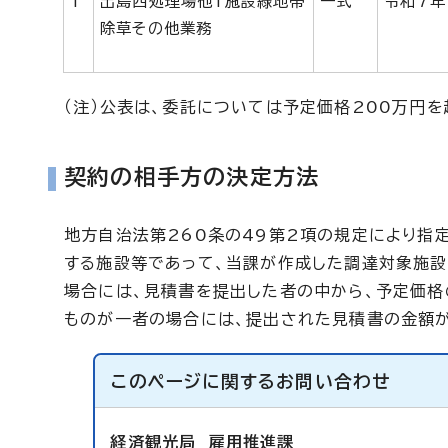
1
出島西処理場他1施設緑地帯
一式
令和7年
除草その他業務
（注）公表は、委託については予定価格200万円を
契約の相手方の決定方法
地方自治法第260条の49第2項の規定により指
する施設等であって、当課が作成した調達対象施設
場合には、見積書を提出した者の中から、予定価
ものが一者の場合には、提出された見積書の金額
このページに関する
お問い合わせ
経済観光局
雇用推進課