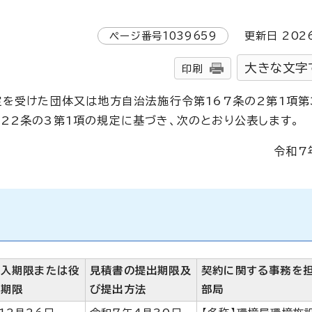
ページ番号
1039659
更新日
202
大きな文字
印刷
定を受けた団体又は地方自治法施行令第167条の2第1項第
22条の3第1項の規定に基づき、次のとおり公表します。
令和7
納入期限または役
見積書の提出期限及
契約に関する事務を
行期限
び提出方法
部局