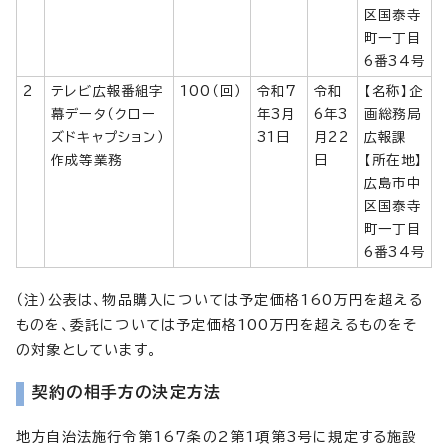
区国泰寺
町一丁目
6番34号
2
テレビ広報番組字
100（回）
令和7
令和
【名称】企
幕データ（クロー
年3月
6年3
画総務局
ズドキャプション）
31日
月22
広報課
作成等業務
日
【所在地】
広島市中
区国泰寺
町一丁目
6番34号
（注）公表は、物品購入については予定価格160万円を超える
ものを、委託については予定価格100万円を超えるものをそ
の対象としています。
契約の相手方の決定方法
地方自治法施行令第167条の2第1項第3号に規定する施設