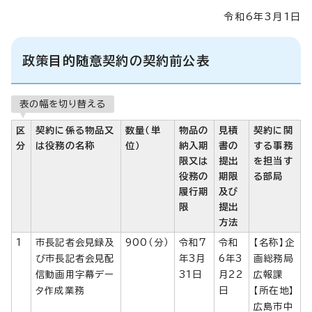
令和6年3月1日
政策目的随意契約の契約前公表
表の幅を切り替える
区
契約に係る物品又
数量（単
物品の
見積
契約に関
分
は役務の名称
位）
納入期
書の
する事務
限又は
提出
を担当す
役務の
期限
る部局
履行期
及び
限
提出
方法
1
市長記者会見録及
900（分）
令和7
令和
【名称】企
び市長記者会見配
年3月
6年3
画総務局
信動画用字幕デー
31日
月22
広報課
タ作成業務
日
【所在地】
広島市中