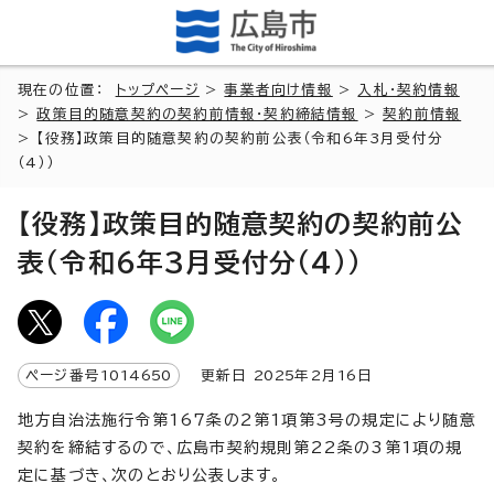
現在の位置：
トップページ
>
事業者向け情報
>
入札・契約情報
>
政策目的随意契約の契約前情報・契約締結情報
>
契約前情報
> 【役務】政策目的随意契約の契約前公表（令和6年3月受付分
（4））
【役務】政策目的随意契約の契約前公
表（令和6年3月受付分（4））
ページ番号
1014650
更新日
2025
年2月
16
日
地方自治法施行令第167条の2第1項第3号の規定により随意
契約を締結するので、広島市契約規則第22条の3第1項の規
定に基づき、次のとおり公表します。