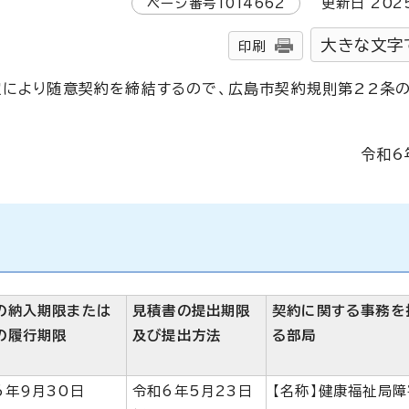
ページ番号
1014662
更新日
202
大きな文字
印刷
定により随意契約を締結するので、広島市契約規則第22条の
令和6
の納入期限または
見積書の提出期限
契約に関する事務を
の履行期限
及び提出方法
る部局
6年9月30日
令和6年5月23日
【名称】健康福祉局