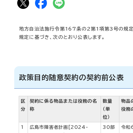
地方自治法施行令第167条の2第1項第3号の規
規定に基づき、次のとおり公表します。
政策目的随意契約の契約前公表
区
契約に係る物品または役務の名
数量
物品
分
称
（単
役務
位）
1
広島市障害者計画[2024-
30部
令和