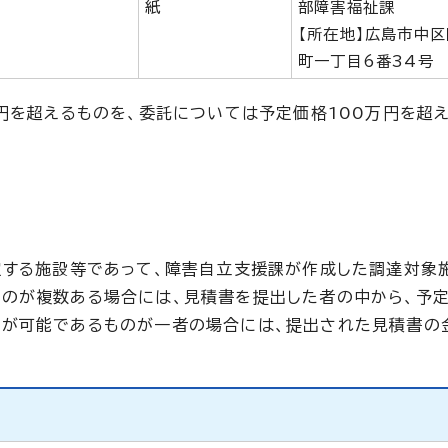
紙
部障害福祉課
【所在地】広島市中
町一丁目6番34号
万円を超えるものを、委託については予定価格100万円を超
定する施設等であって、障害自立支援課が作成した調達対象
ものが複数ある場合には、見積書を提出した者の中から、予
行が可能であるものが一者の場合には、提出された見積書の