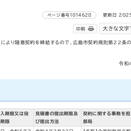
ページ番号
1014628
更新日
202
大きな文字
印刷
定により随意契約を締結するので、広島市契約規則第22条の
令和
納入期限又は役
見積書の提出期限及
契約に関する事務を担
行期限
び提出方法
部局