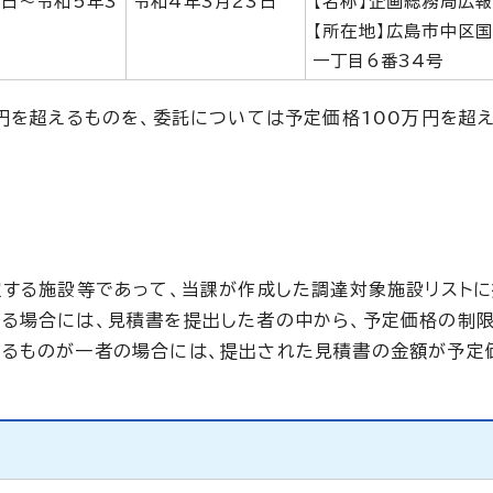
日～令和5年3
令和4年3月23日
【名称】企画総務局広
【所在地】広島市中区
一丁目6番34号
万円を超えるものを、委託については予定価格100万円を超
定する施設等であって、当課が作成した調達対象施設リスト
ある場合には、見積書を提出した者の中から、予定価格の制
あるものが一者の場合には、提出された見積書の金額が予定