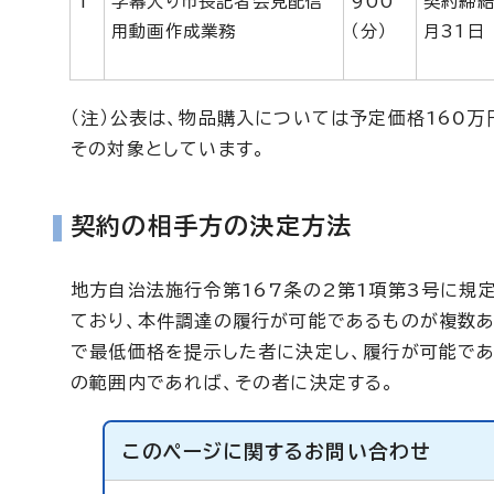
1
字幕入り市長記者会見配信
900
契約締結
用動画作成業務
（分）
月31日
（注）公表は、物品購入については予定価格160
その対象としています。
契約の相手方の決定方法
地方自治法施行令第167条の2第1項第3号に規
ており、本件調達の履行が可能であるものが複数
で最低価格を提示した者に決定し、履行が可能で
の範囲内であれば、その者に決定する。
このページに関する
お問い合わせ