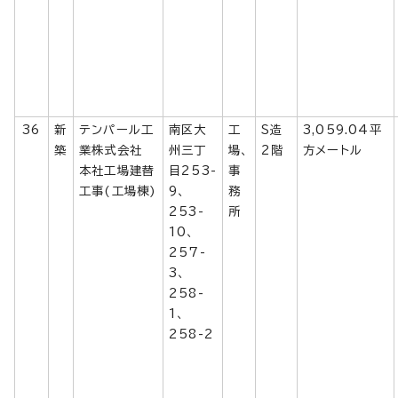
36
新
テンパール工
南区大
工
S造
3,059.04平
築
業株式会社
州三丁
場、
2階
方メートル
本社工場建替
目253-
事
工事(工場棟)
9、
務
253-
所
10、
257-
3、
258-
1、
258-2