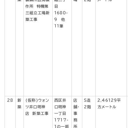
作所 特機第
目
三組立工場新
1680-
築工事
9 他
11筆
28
新
(仮称)ウォン
西区井
店
S造
2,46129平
築
ツ井口明神
口明神
舗・
2階
方メートル
店 新築工事
一丁目
事
1717-
務
1の一部
所