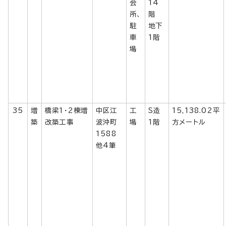
会
14
所、
階
駐
地下
車
1階
場
35
増
橋梁1・2棟増
中区江
工
S造
15,138.02平
築
改築工事
波沖町
場
1階
方メートル
1588
他4筆