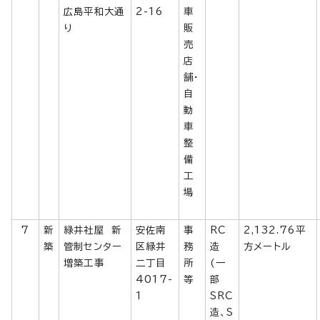
広島平和大通
2-16
車
り
販
売
店
舗・
自
動
車
整
備
工
場
7
新
緑井社屋 新
安佐南
事
RC
2,132.76平
築
管制センター
区緑井
務
造
方メートル
増築工事
二丁目
所
(一
4017-
等
部
1
SRC
造、S