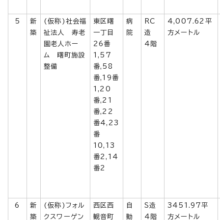
5
新
(仮称)社会福
東区曙
病
RC
4,007.62平
築
祉法人 寿老
一丁目
院
造
方メートル
園老人ホー
26番
4階
ム 曙町施設
1,57
整備
番,58
番,19番
1,20
番,21
番,22
番4,23
番
10,13
番2,14
番2
6
新
(仮称)フォル
西区西
自
S造
3451.97平
築
クスワーゲン
観音町
動
4階
方メートル