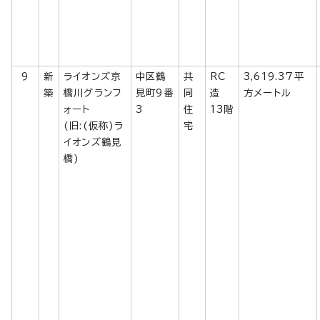
9
新
ライオンズ京
中区鶴
共
RC
3,619.37平
築
橋川グランフ
見町9番
同
造
方メートル
ォート
3
住
13階
(旧:(仮称)ラ
宅
イオンズ鶴見
橋)