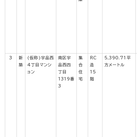
3
新
(仮称)宇品西
南区宇
集
RC
5,390.71平
築
4丁目マンシ
品西四
合
造
方メートル
ョン
丁目
住
15
1319番
宅
階
3