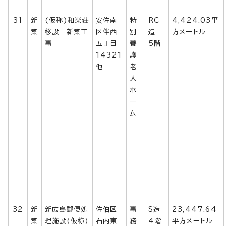
31
新
(仮称)和楽荘
安佐南
特
RC
4,424.03平
築
移設 新築工
区伴西
別
造
方メートル
事
五丁目
養
5階
14321
護
他
老
人
ホ
ー
ム
32
新
新広島郵便処
佐伯区
事
S造
23,447.64
築
理施設(仮称)
石内東
務
4階
平方メートル