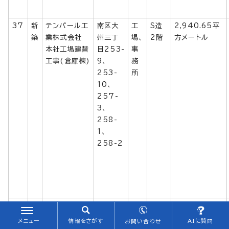
37
新
テンパール工
南区大
工
S造
2,940.65平
築
業株式会社
州三丁
場、
2階
方メートル
本社工場建替
目253-
事
工事(倉庫棟)
9、
務
253-
所
10、
257-
3、
258-
1、
258-2
38
新
(仮称)小町マ
中区小
集
RC
3,808.90平
築
ンショ
町5番
合
造
方メートル
メニュー
情報をさがす
AIに質問
お問い合わせ
28
住
14