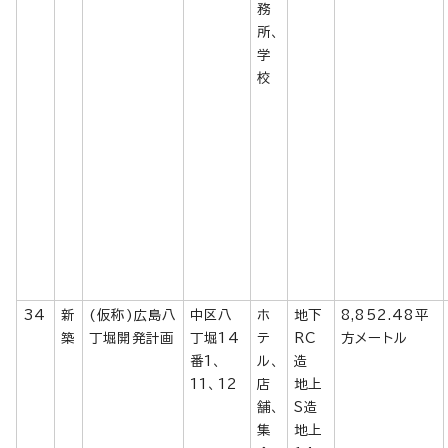
務
所、
学
校
34
新
(仮称)広島八
中区八
ホ
地下
8,852.48平
築
丁堀開発計画
丁堀14
テ
RC
方メートル
番1、
ル、
造
11、12
店
地上
舗、
S造
集
地上