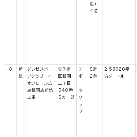
造)
4階
8
新
グンゼスポー
安佐南
ス
S造
2,58920平
築
ツクラブ イ
区祇園
ポ
2階
方メートル
オンモール広
三丁目
ー
島祇園店新築
540番
ツ
工事
5の一部
ク
ラ
ブ