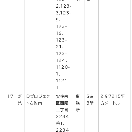
2,123-
3,123-
9、
123-
16、
123-
21、
123-
124、
1120-
1、
1121-
1
17
新
Dプロジェク
安佐南
事
S造
2,97215平
築
ト安佐南
区西原
務
3階
方メートル
二丁目
所
2234
番1、
2234