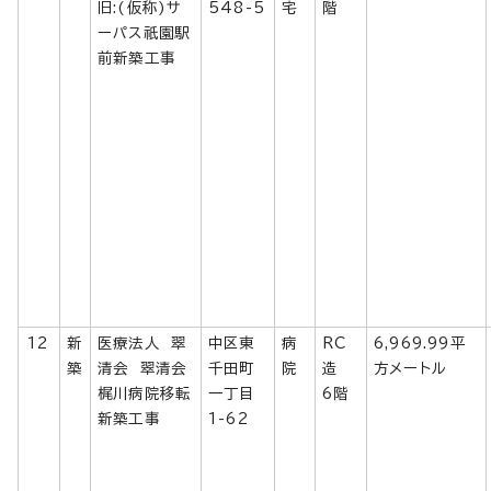
旧:(仮称)サ
548-5
宅
階
ーパス祇園駅
前新築工事
12
新
医療法人 翠
中区東
病
RC
6,969.99平
築
清会 翠清会
千田町
院
造
方メートル
梶川病院移転
一丁目
6階
新築工事
1-62