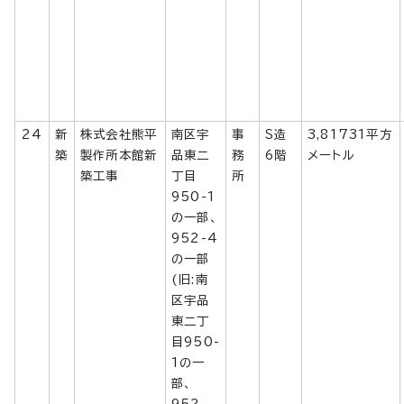
24
新
株式会社熊平
南区宇
事
S造
3,81731平方
築
製作所本館新
品東二
務
6階
メートル
築工事
丁目
所
950-1
の一部、
952-4
の一部
(旧:南
区宇品
東二丁
目950-
1の一
部、
952-