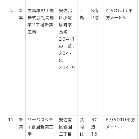
10
新
広島精密工場
安佐北
工
S造
4,981.37平
築
株式会社高揚
区小河
場
2階
方メートル
第7工場新築
原町字
工事
長崎
204-1
の一部、
204-
8、
204-9
11
新
サーパスシテ
安佐南
共
RC
8,96010平方
築
ィ祇園新築工
区祇園
同
造
メートル
事
三丁目
住
15