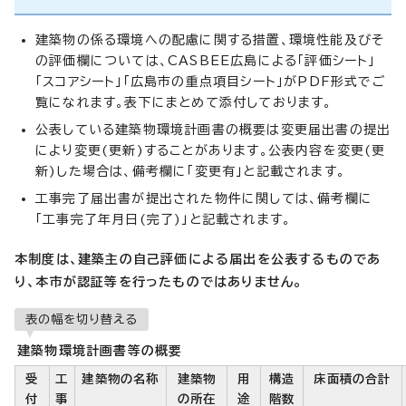
建築物の係る環境への配慮に関する措置、環境性能及びそ
の評価欄については、CASBEE広島による「評価シート」
「スコアシート」「広島市の重点項目シート」がPDF形式でご
覧になれます。表下にまとめて添付しております。
公表している建築物環境計画書の概要は変更届出書の提出
により変更(更新)することがあります。公表内容を変更(更
新)した場合は、備考欄に「変更有」と記載されます。
工事完了届出書が提出された物件に関しては、備考欄に
「工事完了年月日(完了)」と記載されます。
本制度は、建築主の自己評価による届出を公表するものであ
り、本市が認証等を行ったものではありません。
表の幅を切り替える
建築物環境計画書等の概要
受
工
建築物の名称
建築物
用
構造
床面積の合計
付
事
の所在
途
階数