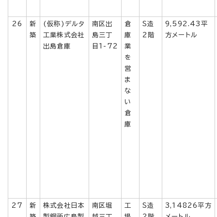
26
新
(仮称)デルタ
南区出
倉
S造
9,592.43平
築
工業株式会社
島三丁
庫
2階
方メートル
出島倉庫
目1-72
業
を
営
ま
な
い
倉
庫
27
新
株式会社日本
南区堀
工
S造
3,14826平方
築
製鋼所広島製
越三丁
場
2階
メートル