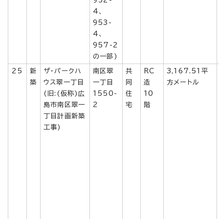
4、
953-
4、
957-2
の一部)
25
新
ザ・パークハ
南区翠
共
RC
3,167.51平
築
ウス翠一丁目
一丁目
同
造
方メートル
(旧:(仮称)広
1550-
住
10
島市南区翠一
2
宅
階
丁目計画新築
工事)