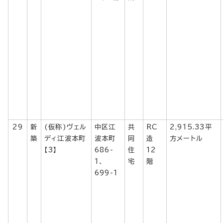
29
新
(仮称)ヴェル
中区江
共
RC
2,915.33平
築
ディ江波本町
波本町
同
造
方メートル
【3】
686-
住
12
1、
宅
階
699-1