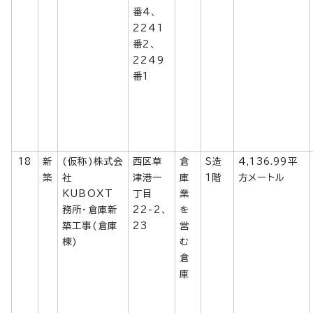
番4、
2241
番2、
2249
番1
18
新
(仮称)株式会
西区草
倉
S造
4,136.99平
築
社
津港一
庫
1階
方メートル
KUBOXT
丁目
業
務所・倉庫新
22-2、
を
築工事(倉庫
23
営
棟)
む
倉
庫