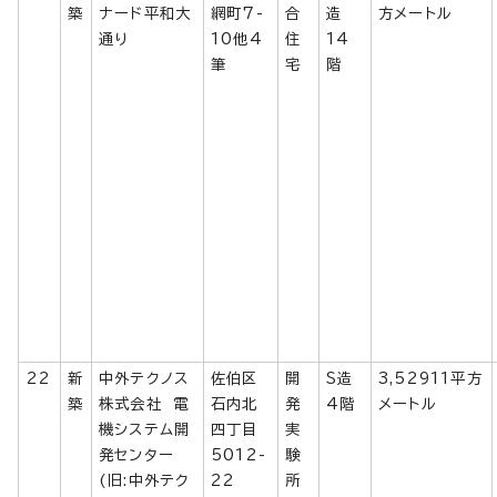
築
ナード平和大
網町7-
合
造
方メートル
通り
10他4
住
14
筆
宅
階
22
新
中外テクノス
佐伯区
開
S造
3,52911平方
築
株式会社 電
石内北
発
4階
メートル
機システム開
四丁目
実
発センター
5012-
験
(旧:中外テク
22
所