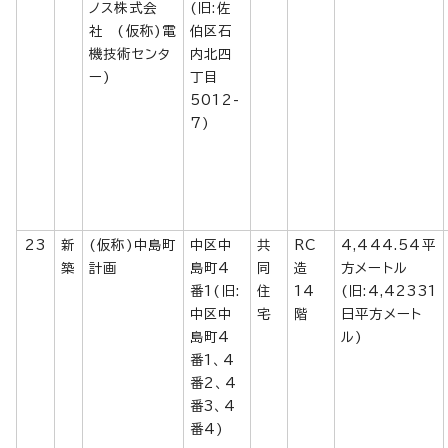
ノス株式会
(旧:佐
社 (仮称)電
伯区石
機技術センタ
内北四
ー)
丁目
5012-
7)
23
新
(仮称)中島町
中区中
共
RC
4,444.54平
築
計画
島町4
同
造
方メートル
番1(旧:
住
14
(旧:4,42331
中区中
宅
階
日平方メート
島町4
ル)
番1、4
番2、4
番3、4
番4)