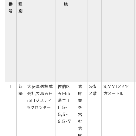
番
種
地
号
別
1
新
大友運送株式
佐伯区
倉
S造
8,77122平
築
会社広島五日
五日市
庫
2階
方メートル
市ロジスティ
港二丁
業
ックセンター
目5-
を
5,5-
営
6,5-7
む
倉
庫