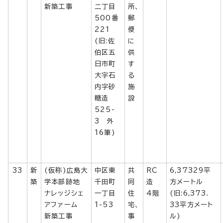
新築工事
二丁目
所、
500番
郵
221
便
(旧:佐
に
伯区五
供
日市町
す
大字石
る
内字砂
施
糖造
設
525-
3 外
16筆)
33
新
(仮称)広島大
中区東
共
RC
6,37329平
築
学本部跡地
千田町
同
造
方メートル
ナレッジシェ
一丁目
住
4階
(旧:6,373.
アファーム
1-53
宅、
33平方メート
新築工事
事
ル)