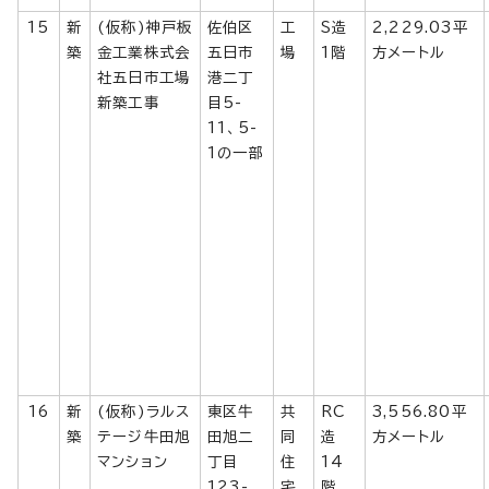
15
新
(仮称)神戸板
佐伯区
工
S造
2,229.03平
築
金工業株式会
五日市
場
1階
方メートル
社五日市工場
港二丁
新築工事
目5-
11、5-
1の一部
16
新
(仮称)ラルス
東区牛
共
RC
3,556.80平
築
テージ牛田旭
田旭二
同
造
方メートル
マンション
丁目
住
14
123-
宅
階