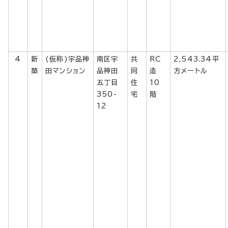
4
新
(仮称)宇品神
南区宇
共
RC
2,543.34平
築
田マンション
品神田
同
造
方メートル
五丁目
住
10
350-
宅
階
12