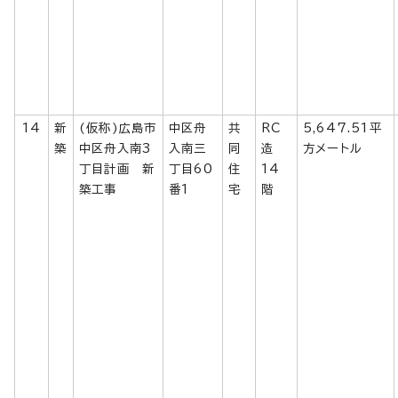
14
新
(仮称)広島市
中区舟
共
RC
5,647.51平
築
中区舟入南3
入南三
同
造
方メートル
丁目計画 新
丁目60
住
14
築工事
番1
宅
階