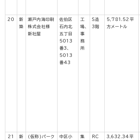
20
新
瀬戸内海印刷
佐伯区
工
S造
5,781.52平
築
株式会社様
石内北
場、
3階
方メートル
新社屋
五丁目
事
5013
務
番3、
所
5013
番43
21
新
(仮称)パーク
中区小
集
RC
3,632.34平