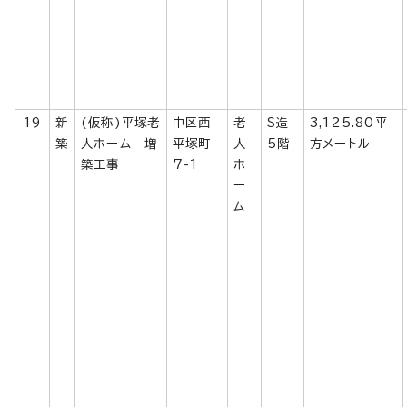
19
新
(仮称)平塚老
中区西
老
S造
3,125.80平
築
人ホーム 増
平塚町
人
5階
方メートル
築工事
7-1
ホ
ー
ム