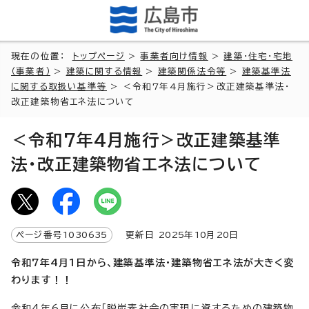
現在の位置：
トップページ
>
事業者向け情報
>
建築・住宅・宅地
（事業者）
>
建築に関する情報
>
建築関係法令等
>
建築基準法
に関する取扱い基準等
> ＜令和7年4月施行＞改正建築基準法・
改正建築物省エネ法について
＜令和7年4月施行＞改正建築基準
法・改正建築物省エネ法について
ページ番号
1030635
更新日
2025
年
10
月
20
日
令和7年4月1日から、建築基準法・建築物省エネ法が大きく変
わります！！
令和4年6月に公布「脱炭素社会の実現に資するための建築物