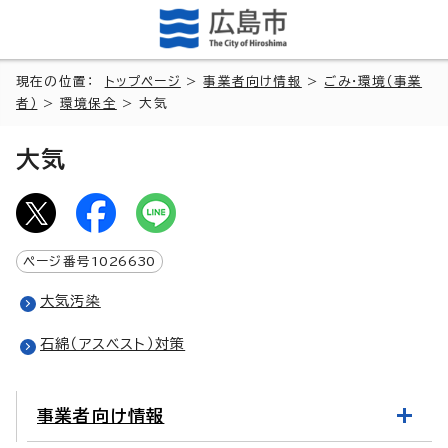
現在の位置：
トップページ
>
事業者向け情報
>
ごみ・環境（事業
者）
>
環境保全
> 大気
大気
ページ番号
1026630
大気汚染
石綿（アスベスト）対策
事業者向け情報