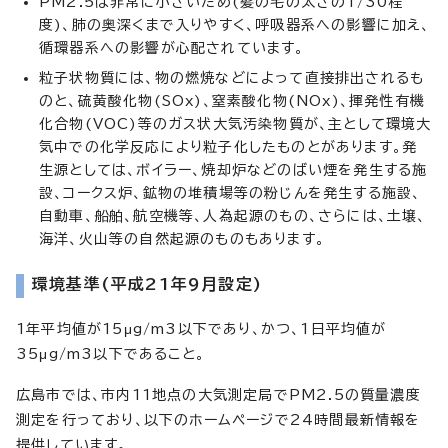
PM2.5は非常に小さいため(髪の毛の太さの1/30程
度)、肺の奥深くまで入りやすく、呼吸器系への影響に加え、
循環器系への影響が心配されています。
粒子状物質には、物の燃焼などによって直接排出されるも
のと、硫黄酸化物(SOx)、窒素酸化物(NOx)、揮発性有機
化合物(VOC)等のガス状大気汚染物質が、主として環境大
気中での化学反応により粒子化したものとがあります。発
生源としては、ボイラー、焼却炉などのばい煙を発生する施
設、コークス炉、鉱物の堆積場等の粉じんを発生する施設、
自動車、船舶、航空機等、人為起源のもの、さらには、土壌、
海洋、火山等の自然起源のものもあります。
環境基準(平成21年9月設定)
1年平均値が15μg/m3以下であり、かつ、1日平均値が
35μg/m3以下であること。
広島市では、市内11地点の大気測定局でPM2.5の質量濃度
測定を行っており、以下のホームページで24時間最新情報を
提供しています。