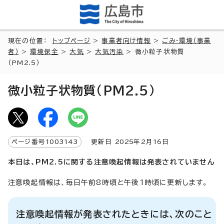
現在の位置：
トップページ
>
事業者向け情報
>
ごみ・環境（事業
者）
>
環境保全
>
大気
>
大気汚染
> 微小粒子状物質
（PM2.5）
微小粒子状物質（PM2.5）
ページ番号
1003143
更新日
2025
年2月
16
日
本日は、PM2.5に関する注意喚起情報は発表されていません
注意喚起情報は、毎日午前8時頃と午後1時頃に更新します。
注意喚起情報が発表されたときには、次のこと