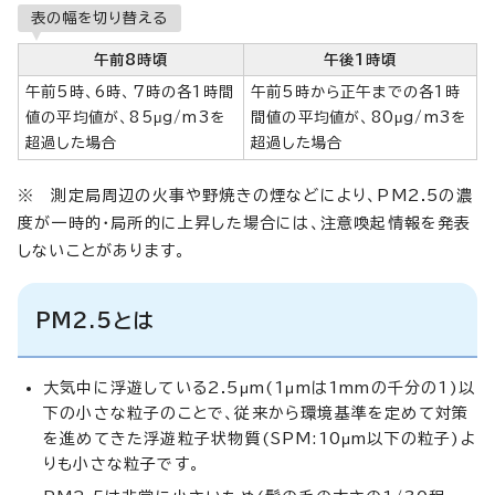
表の幅を切り替える
午前8時頃
午後1時頃
午前5時、6時、7時の各1時間
午前5時から正午までの各1時
値の平均値が、85μg/m3を
間値の平均値が、80μg/m3を
超過した場合
超過した場合
※ 測定局周辺の火事や野焼きの煙などにより、PM2.5の濃
度が一時的・局所的に上昇した場合には、注意喚起情報を発表
しないことがあります。
PM2.5とは
大気中に浮遊している2.5μm(1μmは1mmの千分の1)以
下の小さな粒子のことで、従来から環境基準を定めて対策
を進めてきた浮遊粒子状物質(SPM:10μm以下の粒子)よ
りも小さな粒子です。