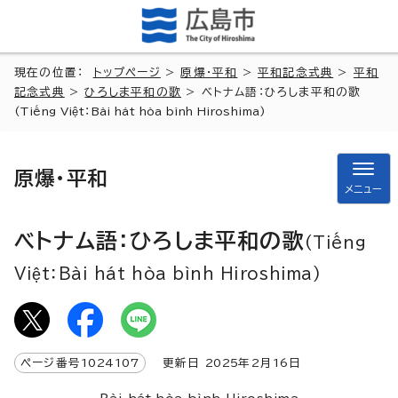
現在の位置：
トップページ
>
原爆・平和
>
平和記念式典
>
平和
記念式典
>
ひろしま平和の歌
> ベトナム語：ひろしま平和の歌
(Tiếng Việt：Bài hát hòa bình Hiroshima)
原爆・平和
メニュー
ベトナム語：ひろしま平和の歌
(Tiếng
Việt：Bài hát hòa bình Hiroshima)
ページ番号
1024107
更新日
2025
年2月
16
日