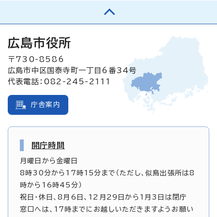
広島市役所
〒730-8586
広島市中区国泰寺町一丁目6番34号
代表電話：082-245-2111
庁舎案内
開庁時間
月曜日から金曜日
8時30分から17時15分まで（ただし、似島出張所は8
時から16時45分）
祝日・休日、8月6日、12月29日から1月3日は閉庁
窓口へは、17時までにお越しいただきますようお願い