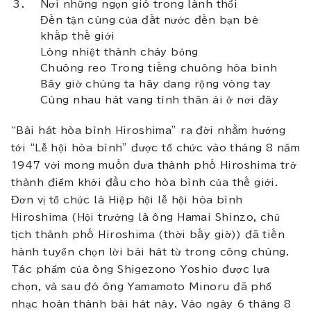
Nơi những ngọn gió trong lành thổi
Đến tận cùng của đất nước đến bạn bè
khắp thế giới
Lòng nhiệt thành cháy bỏng
Chuông reo Trong tiếng chuông hòa bình
Bây giờ chúng ta hãy dang rộng vòng tay
Cùng nhau hát vang tình thân ái ở nơi đây
“Bài hát hòa bình Hiroshima” ra đời nhằm hướng
tới “Lễ hội hòa bình” được tổ chức vào tháng 8 năm
1947 với mong muốn đưa thành phố Hiroshima trở
thành điểm khởi đầu cho hòa bình của thế giới.
Đơn vị tổ chức là Hiệp hội lễ hội hòa bình
Hiroshima (Hội trưởng là ông Hamai Shinzo, chủ
tịch thành phố Hiroshima (thời bấy giờ)) đã tiến
hành tuyển chọn lời bài hát từ trong công chúng.
Tác phẩm của ông Shigezono Yoshio được lựa
chọn, và sau đó ông Yamamoto Minoru đã phổ
nhạc hoàn thành bài hát này. Vào ngày 6 tháng 8