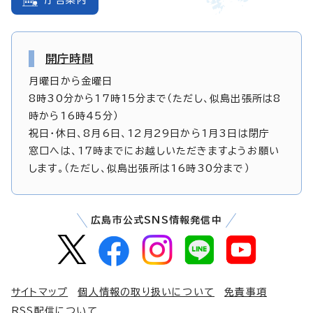
開庁時間
月曜日から金曜日
8時30分から17時15分まで（ただし、似島出張所は8
時から16時45分）
祝日・休日、8月6日、12月29日から1月3日は閉庁
窓口へは、17時までにお越しいただきますようお願い
します。（ただし、似島出張所は16時30分まで）
広島市公式SNS情報発信中
サイトマップ
個人情報の取り扱いについて
免責事項
RSS配信について