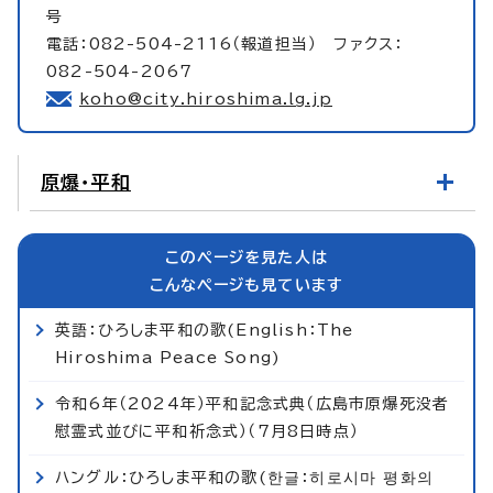
号
電話：082-504-2116（報道担当） ファクス：
082-504-2067
koho@city.hiroshima.lg.jp
原爆・平和
このページを見た人は
こんなページも見ています
英語：ひろしま平和の歌(English：The
Hiroshima Peace Song)
令和6年（2024年）平和記念式典（広島市原爆死没者
慰霊式並びに平和祈念式）（7月8日時点）
ハングル：ひろしま平和の歌(한글：히로시마 평화의