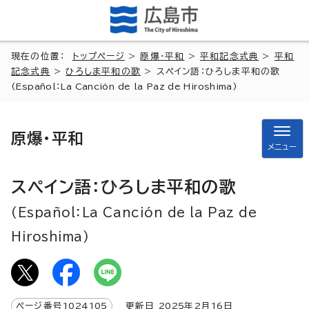
現在の位置：
トップページ
>
原爆・平和
>
平和記念式典
>
平和
記念式典
>
ひろしま平和の歌
> スペイン語：ひろしま平和の歌
(Español：La Canción de la Paz de Hiroshima)
原爆・平和
メニュー
スペイン語：ひろしま平和の歌
(Español：La Canción de la Paz de
Hiroshima)
ページ番号
1024105
更新日
2025
年2月
16
日