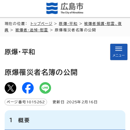
現在の位置：
トップページ
>
原爆・平和
>
被爆者援護・慰霊、復
興
>
被爆者・追悼・慰霊
> 原爆罹災者名簿の公開
原爆・平和
メニュー
原爆罹災者名簿の公開
ページ番号
1015262
更新日
2025
年2月
16
日
1 概要