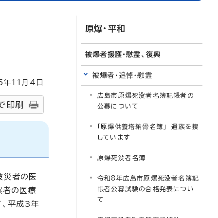
原爆・平和
被爆者援護・慰霊、復興
被爆者・追悼・慰霊
5
年
11
月4日
広島市原爆死没者名簿記帳者の
で印刷
公募について
「原爆供養塔納骨名簿」 遺族を捜
しています
原爆死没者名簿
被災者の医
令和8年広島市原爆死没者名簿記
帳者公募試験の合格発表につい
曝者の医療
て
、平成3年