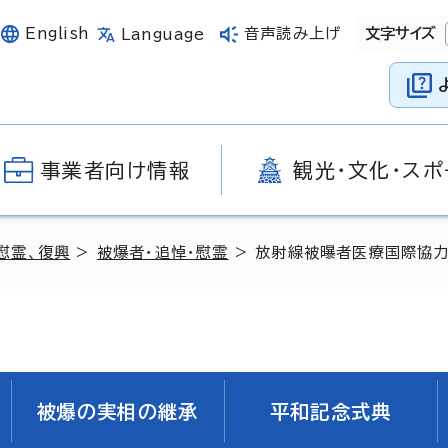
English
音声読み上げ
文字サイズ
Language
事業者向け情報
観光・文化・スポ
慰霊、復興
>
被爆者・追悼・慰霊
> 放射線被曝者医療国際協力推
被爆の実相の継承
平和記念式典