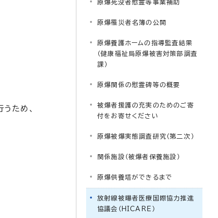
原爆死没者慰霊等事業補助
原爆罹災者名簿の公開
原爆養護ホームの指導監査結果
（健康福祉局原爆被害対策部調査
課）
原爆関係の慰霊碑等の概要
被爆者援護の充実のためのご寄
行うため、
付をお寄せください
原爆被爆実態調査研究（第二次）
関係施設（被爆者保養施設）
原爆供養塔ができるまで
放射線被曝者医療国際協力推進
協議会（HICARE）