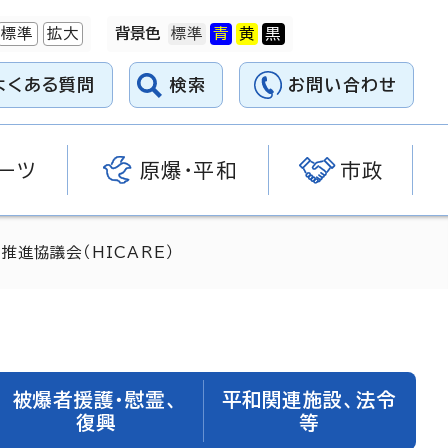
標準
拡大
背景色
よくある質問
検索
お問い合わせ
ーツ
原爆・平和
市政
進協議会（HICARE）
被爆者援護・慰霊、
平和関連施設、法令
復興
等