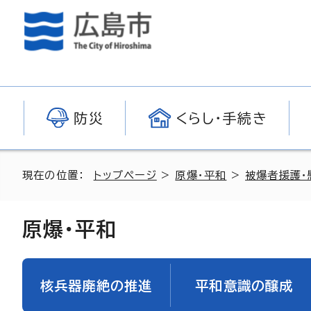
防災
くらし・手続き
現在の位置：
トップページ
>
原爆・平和
>
被爆者援護・
原爆・平和
核兵器廃絶の推進
平和意識の醸成