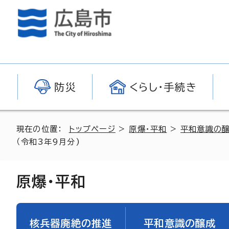
防災
くらし・手続き
現在の位置：
トップページ
>
原爆・平和
>
平和意識の
（令和3年9月分)
原爆・平和
核兵器廃絶の推進
平和意識の醸成