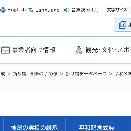
English
音声読み上げ
文字サイズ
Language
事業者向け情報
観光・文化・スポ
醸成
>
折り鶴・原爆の子の像
>
折り鶴データベース
>
令和3
被爆の実相の継承
平和記念式典