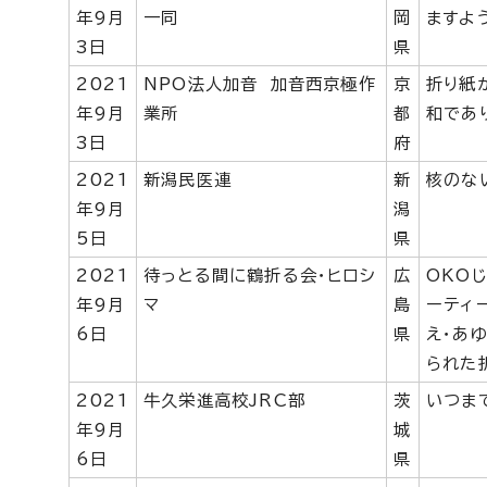
年9月
一同
岡
ますよ
3日
県
2021
NPO法人加音 加音西京極作
京
折り紙
年9月
業所
都
和であ
3日
府
2021
新潟民医連
新
核のな
年9月
潟
5日
県
2021
待っとる間に鶴折る会・ヒロシ
広
OKO
年9月
マ
島
ーティ
6日
県
え・あ
られた
2021
牛久栄進高校JRC部
茨
いつま
年9月
城
6日
県