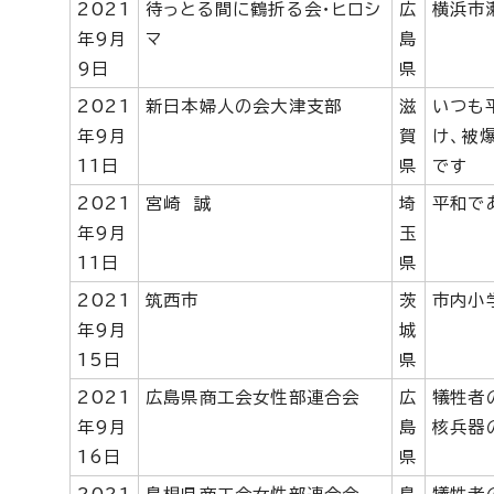
2021
待っとる間に鶴折る会・ヒロシ
広
横浜市
年9月
マ
島
9日
県
2021
新日本婦人の会大津支部
滋
いつも
年9月
賀
け、被
11日
県
です
2021
宮崎 誠
埼
平和で
年9月
玉
11日
県
2021
筑西市
茨
市内小
年9月
城
15日
県
2021
広島県商工会女性部連合会
広
犠牲者
年9月
島
核兵器
16日
県