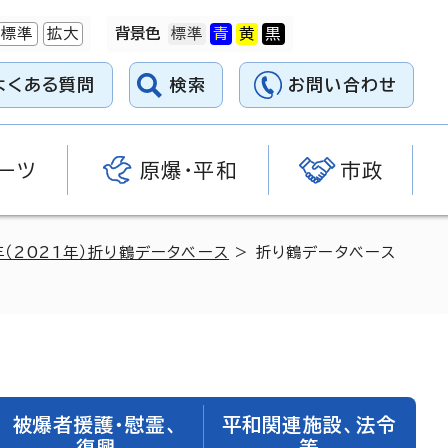
標準
拡大
背景色
よくある質問
検索
お問い合わせ
ーツ
原爆・平和
市政
年（2021年）折り鶴データベース
> 折り鶴データベース
被爆者援護・慰霊、
平和関連施設、法令
復興
等