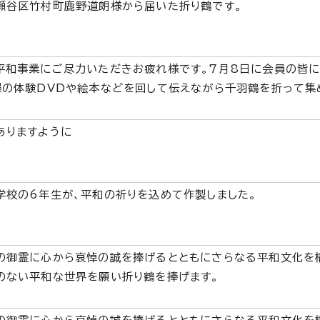
瀬谷区竹村町鹿野道朗様から届いた折り鶴です。
平和事業にご尽力いただきお疲れ様です。7月8日に会員の皆
爆の体験DVDや絵本などを回して伝えながら千羽鶴を折って集
ありますように
学校の6年生が、平和の祈りを込めて作製しました。
の御霊に心から哀悼の誠を捧げるとともにさらなる平和文化を
のない平和な世界を願い折り鶴を捧げます。