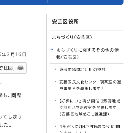
安芸区役所
まちづくり（安芸区）
まちづくりに関するその他の情
5
年2月
16
日
報（安芸区）
で印刷
東部市場跡地活用の検討
。
安芸区民文化センター喫茶室の運
営事業者を募集します！
間も、園児
【好評につき再び開催!】瀬野地域
で無料スマホ教室を開催します!
(安芸区地域起こし推進課)
ってしまう
した。
4年ぶりに『阿戸町民まつり』が開