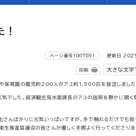
た！
ページ番号
1007851
更新日
202
大きな文字
印刷
や保育園の園児約200人がアユ約1,500匹を放流しました
天気でした。経済観光局水産課長のアユの説明を静かに聞く
。
び出さんばかりに元気いっぱいですが、手で触れるだけでも弱
衛生推進協議会の皆さんが優しく手際よく行ってくださりま