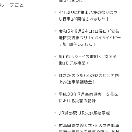
催されました！
グループごと
4年ぶりに『亀山八幡の祭りはや
し行事』が開催されました！
令和5年9月24日（日曜日）「安芸
地区交流まつり In ベイサイドビー
チ坂」開催しました！
里山ワッショイの取組＜「協同労
働」モデル事業＞
はたかのうた（区の魅力と活力向
上推進事業補助金）
平成30年7月豪雨災害 安芸区
における災害の記録
JR瀬野駅・JR矢野駅掲示板
広島国際学院大学・同大学自動車