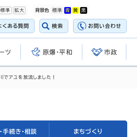
標準
拡大
背景色
よくある質問
検索
お問い合わせ
ーツ
原爆・平和
市政
川でアユを放流しました！
・手続き・相談
まちづくり