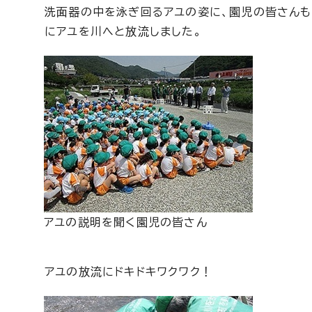
洗面器の中を泳ぎ回るアユの姿に、園児の皆さんも
にアユを川へと放流しました。
アユの説明を聞く園児の皆さん
アユの放流にドキドキワクワク！