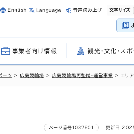
English
音声読み上げ
文字サイズ
Language
事業者向け情報
観光・文化・スポ
ポーツ
>
広島競輪場
>
広島競輪場再整備・運営事業
> エリア
ページ番号
1037801
更新日
202