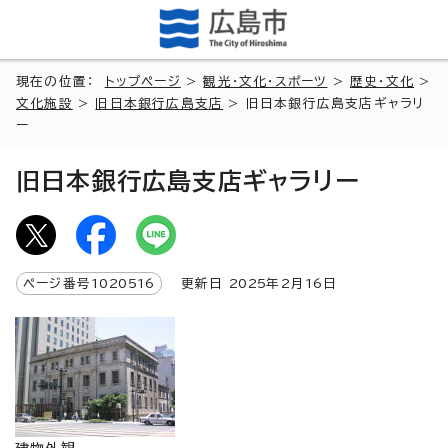
現在の位置：
トップページ
>
観光・文化・スポーツ
>
歴史・文化
>
文化施設
>
旧日本銀行広島支店
> 旧日本銀行広島支店ギャラリ
ー
旧日本銀行広島支店ギャラリー
ページ番号
1020516
更新日
2025
年2月
16
日