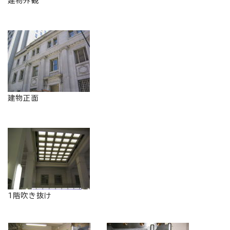
建物外観
建物正面
1階吹き抜け