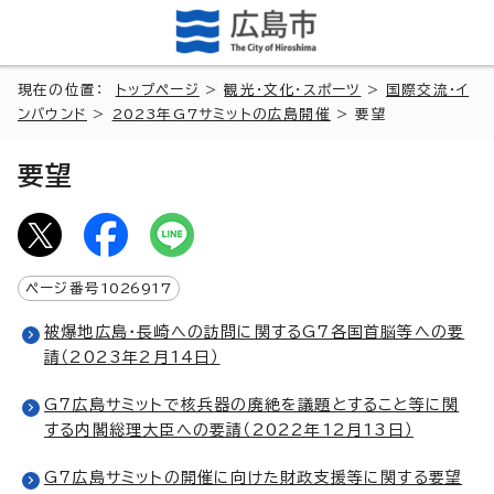
現在の位置：
トップページ
>
観光・文化・スポーツ
>
国際交流・イ
ンバウンド
>
2023年G7サミットの広島開催
> 要望
要望
ページ番号
1026917
被爆地広島・長崎への訪問に関するG7各国首脳等への要
請（2023年2月14日）
G7広島サミットで核兵器の廃絶を議題とすること等に関
する内閣総理大臣への要請（2022年12月13日）
G7広島サミットの開催に向けた財政支援等に関する要望