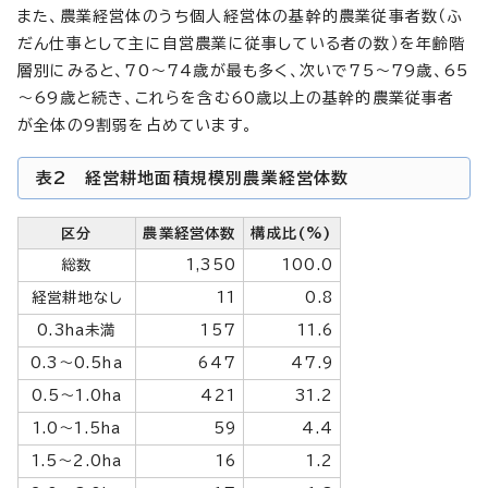
また、農業経営体のうち個人経営体の基幹的農業従事者数（ふ
だん仕事として主に自営農業に従事している者の数）を年齢階
層別にみると、70～74歳が最も多く、次いで75～79歳、65
～69歳と続き、これらを含む60歳以上の基幹的農業従事者
が全体の9割弱を占めています。
表2 経営耕地面積規模別農業経営体数
区分
農業経営体数
構成比(%)
総数
1,350
100.0
経営耕地なし
11
0.8
0.3ha未満
157
11.6
0.3～0.5ha
647
47.9
0.5～1.0ha
421
31.2
1.0～1.5ha
59
4.4
1.5～2.0ha
16
1.2