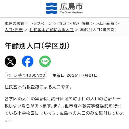
現在の位置：
トップページ
>
市政
>
統計情報
>
人口・面積
>
人口・世帯
>
住民基本台帳による人口
> 年齢別人口（学区別）
年齢別人口（学区別）
ページ番号
1008708
更新日
2026
年7月
21
日
住民基本台帳登録による人口です。
各学区の人口の集計は、該当区域の町丁目の人口の合計と一
致しない場合があります。また、他市町へ教育事務委託を行っ
ている小学校区については、広島市の人口のみを集計していま
す。