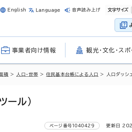
English
音声読み上げ
文字サイズ
Language
事業者向け情報
観光・文化・スポ
面積
>
人口・世帯
>
住民基本台帳による人口
> 人口ダッシ
ツール)
ページ番号
1040429
更新日
20