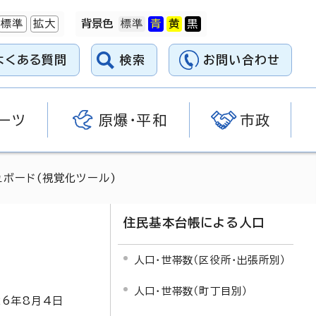
標準
拡大
背景色
よくある質問
検索
お問い合わせ
ーツ
原爆・平和
市政
ュボード(視覚化ツール)
住民基本台帳による人口
人口・世帯数（区役所・出張所別）
人口・世帯数（町丁目別）
26
年8月4日