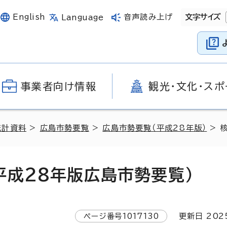
English
音声読み上げ
文字サイズ
Language
事業者向け情報
観光・文化・スポ
統計資料
>
広島市勢要覧
>
広島市勢要覧（平成28年版）
> 
平成28年版広島市勢要覧）
ページ番号
1017130
更新日
202