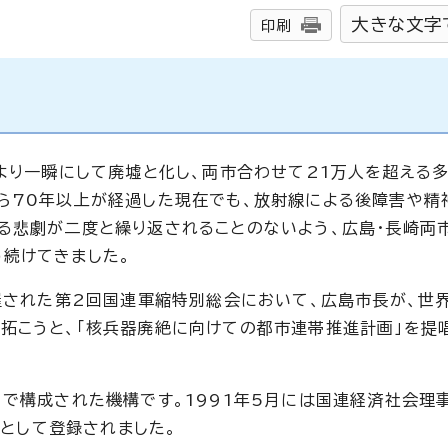
大きな文字
印刷
により一瞬にして廃墟と化し、両市合わせて21万人を超える
ら70年以上が経過した現在でも、放射線による後障害や精
る悲劇が二度と繰り返されることのないよう、広島・長崎両
続けてきました。
開催された第2回国連軍縮特別総会において、広島市長が、世
拓こうと、「核兵器廃絶に向けての都市連帯推進計画」を提
)で構成された機構です。1991年5月には国連経済社会理
Oとして登録されました。