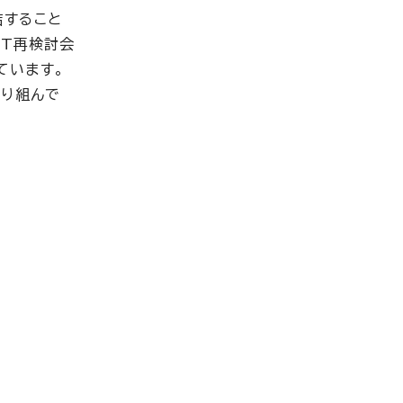
結すること
PT再検討会
ています。
取り組んで