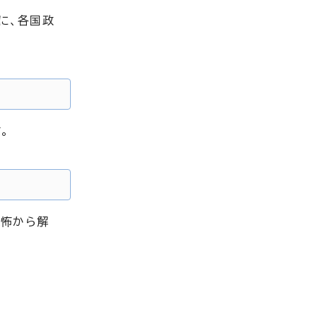
に、各国政
。
恐怖から解