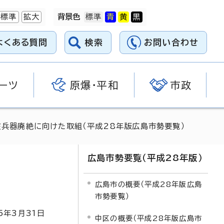
標準
拡大
背景色
よくある質問
検索
お問い合わせ
ーツ
原爆・平和
市政
核兵器廃絶に向けた取組（平成28年版広島市勢要覧）
広島市勢要覧（平成28年版）
広島市の概要（平成28年版広島
市勢要覧）
5
年3月
31
日
中区の概要（平成28年版広島市