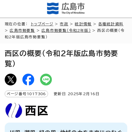
現在の位置：
トップページ
>
市政
>
統計情報
>
各種統計資料
>
広島市勢要覧
>
広島市勢要覧（令和2年版）
> 西区の概要（令
和2年版広島市勢要覧）
西区の概要（令和2年版広島市勢要
覧）
ページ番号
1017306
更新日
2025
年2月
16
日