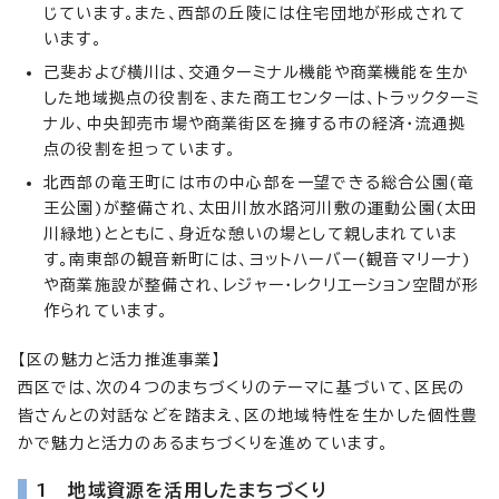
じています。また、西部の丘陵には住宅団地が形成されて
います。
己斐および横川は、交通ターミナル機能や商業機能を生か
した地域拠点の役割を、また商工センターは、トラックターミ
ナル、中央卸売市場や商業街区を擁する市の経済・流通拠
点の役割を担っています。
北西部の竜王町には市の中心部を一望できる総合公園(竜
王公園)が整備され、太田川放水路河川敷の運動公園(太田
川緑地)とともに、身近な憩いの場として親しまれていま
す。南東部の観音新町には、ヨットハーバー(観音マリーナ)
や商業施設が整備され、レジャー・レクリエーション空間が形
作られています。
【区の魅力と活力推進事業】
西区では、次の4つのまちづくりのテーマに基づいて、区民の
皆さんとの対話などを踏まえ、区の地域特性を生かした個性豊
かで魅力と活力のあるまちづくりを進めています。
1 地域資源を活用したまちづくり