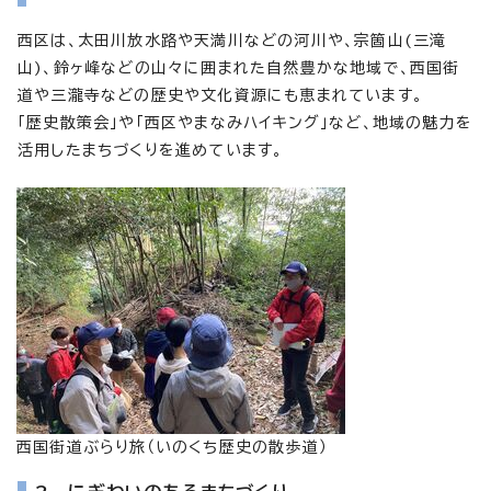
西区は、太田川放水路や天満川などの河川や、宗箇山(三滝
山)、鈴ヶ峰などの山々に囲まれた自然豊かな地域で、西国街
道や三瀧寺などの歴史や文化資源にも恵まれています。
「歴史散策会」や「西区やまなみハイキング」など、地域の魅力を
活用したまちづくりを進めています。
西国街道ぶらり旅（いのくち歴史の散歩道）