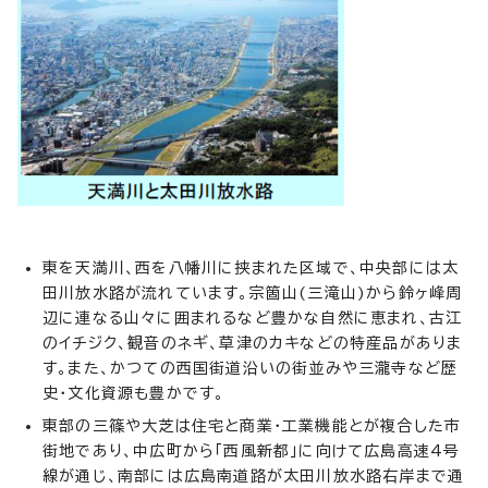
東を天満川、西を八幡川に挟まれた区域で、中央部には太
田川放水路が流れています。宗箇山(三滝山)から鈴ヶ峰周
辺に連なる山々に囲まれるなど豊かな自然に恵まれ、古江
のイチジク、観音のネギ、草津のカキなどの特産品がありま
す。また、かつての西国街道沿いの街並みや三瀧寺など歴
史・文化資源も豊かです。
東部の三篠や大芝は住宅と商業・工業機能とが複合した市
街地であり、中広町から「西風新都」に向けて広島高速4号
線が通じ、南部には広島南道路が太田川放水路右岸まで通