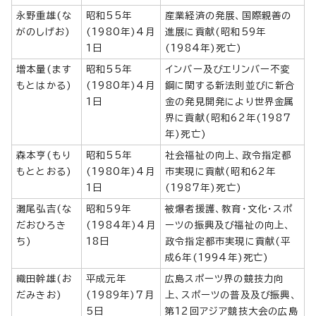
永野重雄(な
昭和55年
産業経済の発展、国際親善の
がのしげお)
(1980年)4月
進展に貢献(昭和59年
1日
(1984年)死亡)
増本量(ます
昭和55年
インバー及びエリンバー不変
もとはかる)
(1980年)4月
鋼に関する新法則並びに新合
1日
金の発見開発により世界金属
界に貢献(昭和62年(1987
年)死亡)
森本亨(もり
昭和55年
社会福祉の向上、政令指定都
もととおる)
(1980年)4月
市実現に貢献(昭和62年
1日
(1987年)死亡)
灘尾弘吉(な
昭和59年
被爆者援護、教育・文化・スポ
だおひろき
(1984年)4月
ーツの振興及び福祉の向上、
ち)
18日
政令指定都市実現に貢献(平
成6年(1994年)死亡)
織田幹雄(お
平成元年
広島スポーツ界の競技力向
だみきお)
(1989年)7月
上、スポーツの普及及び振興、
5日
第12回アジア競技大会の広島