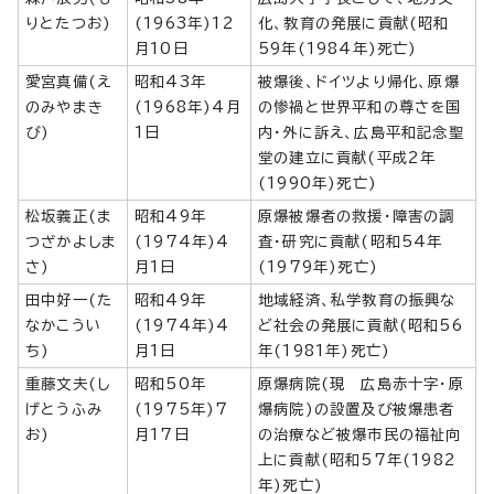
りとたつお)
(1963年)12
化、教育の発展に貢献(昭和
月10日
59年(1984年)死亡)
愛宮真備(え
昭和43年
被爆後、ドイツより帰化、原爆
のみやまき
(1968年)4月
の惨禍と世界平和の尊さを国
び)
1日
内・外に訴え、広島平和記念聖
堂の建立に貢献(平成2年
(1990年)死亡)
松坂義正(ま
昭和49年
原爆被爆者の救援・障害の調
つざかよしま
(1974年)4
査・研究に貢献(昭和54年
さ)
月1日
(1979年)死亡)
田中好一(た
昭和49年
地域経済、私学教育の振興な
なかこうい
(1974年)4
ど社会の発展に貢献(昭和56
ち)
月1日
年(1981年)死亡)
重藤文夫(し
昭和50年
原爆病院(現 広島赤十字・原
げとうふみ
(1975年)7
爆病院)の設置及び被爆患者
お)
月17日
の治療など被爆市民の福祉向
上に貢献(昭和57年(1982
年)死亡)