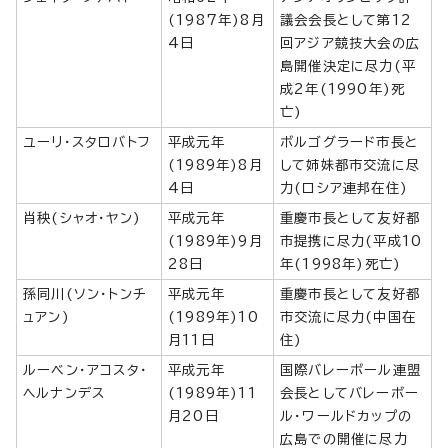
(1987年)8月
議会会長として第12
4日
回アジア競技大会の広
島開催決定に尽力(平
成2年(1990年)死
亡)
ユーリ・スタロバトフ
平成元年
ボルゴグラード市長と
(1989年)8月
して姉妹都市交流に尽
4日
力(ロシア連邦在住)
肖秧(シャオ・ヤン)
平成元年
重慶市長として友好都
(1989年)9月
市提携に尽力(平成10
28日
年(1998年)死亡)
孫同川(ソン・トンチ
平成元年
重慶市長として友好都
ュアン)
(1989年)10
市交流に尽力(中国在
月11日
住)
ルーベン・アコスタ・
平成元年
国際バレーボール連盟
ヘルナンデス
(1989年)11
会長としてバレーボー
月20日
ル・ワールドカップの
広島での開催に尽力