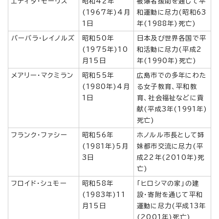
エディタ・モーリス
昭和42年
被爆者援助を通じて平
(1967年)4月
和運動に尽力(昭和63
1日
年(1988年)死亡)
バーバラ・レイノルズ
昭和50年
日本及び世界各国で平
(1975年)10
和活動に尽力(平成2
月15日
年(1990年)死亡)
メアリー・マクミラン
昭和55年
広島市での多年にわた
(1980年)4月
る女子教育、平和教
1日
育、社会福祉などに貢
献(平成3年(1991年)
死亡)
フランク・ファシー
昭和56年
ホノルル市長として姉
(1981年)5月
妹都市交流に尽力(平
3日
成22年(2010年)死
亡)
フロイド・シュモー
昭和58年
「ヒロシマの家」の建
(1983年)11
設・寄附を通じて平和
月15日
運動に尽力(平成13年
(2001年)死亡)