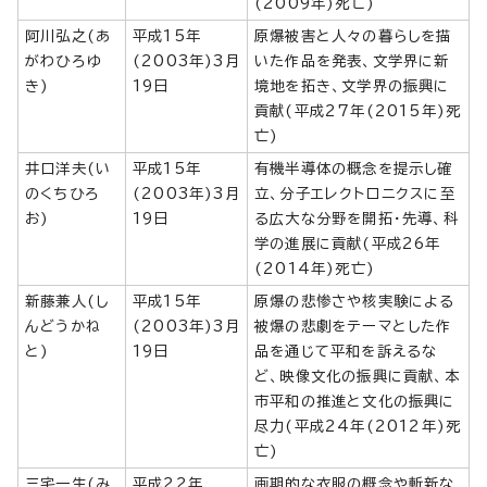
(2009年)死亡)
阿川弘之(あ
平成15年
原爆被害と人々の暮らしを描
がわひろゆ
(2003年)3月
いた作品を発表、文学界に新
き)
19日
境地を拓き、文学界の振興に
貢献(平成27年(2015年)死
亡)
井口洋夫(い
平成15年
有機半導体の概念を提示し確
のくちひろ
(2003年)3月
立、分子エレクトロニクスに至
お)
19日
る広大な分野を開拓・先導、科
学の進展に貢献(平成26年
(2014年)死亡)
新藤兼人(し
平成15年
原爆の悲惨さや核実験による
んどうかね
(2003年)3月
被爆の悲劇をテーマとした作
と)
19日
品を通じて平和を訴えるな
ど、映像文化の振興に貢献、本
市平和の推進と文化の振興に
尽力(平成24年(2012年)死
亡)
三宅一生(み
平成22年
画期的な衣服の概念や斬新な