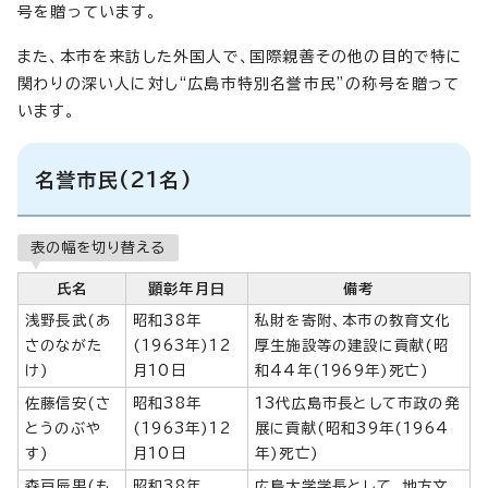
号を贈っています。
また、本市を来訪した外国人で、国際親善その他の目的で特に
関わりの深い人に対し“広島市特別名誉市民”の称号を贈って
います。
名誉市民(21名)
表の幅を切り替える
氏名
顕彰年月日
備考
浅野長武(あ
昭和38年
私財を寄附、本市の教育文化
さのながた
(1963年)12
厚生施設等の建設に貢献(昭
け)
月10日
和44年(1969年)死亡)
佐藤信安(さ
昭和38年
13代広島市長として市政の発
とうのぶや
(1963年)12
展に貢献(昭和39年(1964
す)
月10日
年)死亡)
森戸辰男(も
昭和38年
広島大学学長として、地方文