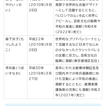
やけいっせ
(2010年)9月
発想で世界的な衣服デザイナ
い)
28日
ーとして活躍するとともに、
「ヒロシマの心」を広く世界に
アピールし、芸術文化の振興や
平和の推進に貢献(令和4年
（2022年）死亡)
森下洋子(も
平成22年
世界的なプリマバレリーナとし
りしたよう
(2010年)9月
て活躍するなど日本でなじみ
こ)
28日
の少なかったクラシックバレエ
の定着に尽力し、芸術文化の
振興に貢献(東京都港区在住)
坪井直(つぼ
平成30年
長年にわたる被爆体験証言及
いすなお)
(2018年)3月
び国内外での核兵器廃絶に向
27日
けた活動により平和の推進に
貢献するとともに、被爆者援
護施策の充実にも貢献(令和3
年（2021年）死亡)