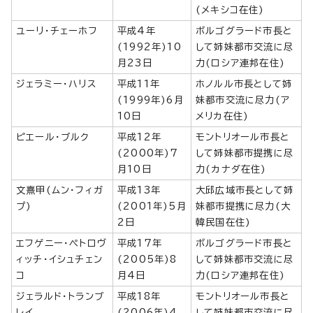
(メキシコ在住)
ユーリ・チェーホフ
平成4年
ボルゴグラード市長と
(1992年)10
して姉妹都市交流に尽
月23日
力(ロシア連邦在住)
ジェラミー・ハリス
平成11年
ホノルル市長として姉
(1999年)6月
妹都市交流に尽力(ア
10日
メリカ在住)
ピエール・ブルク
平成12年
モントリオール市長と
(2000年)7
して姉妹都市提携に尽
月10日
力(カナダ在住)
文熹甲(ムン・フィガ
平成13年
大邱広域市長として姉
プ)
(2001年)5月
妹都市提携に尽力(大
2日
韓民国在住)
エフゲニー・ペトロヴ
平成17年
ボルゴグラード市長と
ィッチ・イシュチェン
(2005年)8
して姉妹都市交流に尽
コ
月4日
力(ロシア連邦在住)
ジェラルド・トランブ
平成18年
モントリオール市長と
レイ
(2006年)4
して姉妹都市交流に尽