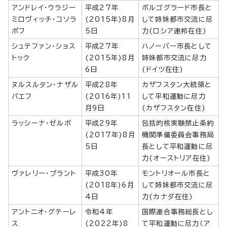
アンドレイ・ウラジー
平成27年
ボルゴグラード市長と
ミロヴィッチ・コソラ
(2015年)8月
して姉妹都市交流に尽
ポフ
5日
力(ロシア連邦在住)
シュテファン・ショス
平成27年
ハノーバー市長として
トック
(2015年)8月
姉妹都市交流に尽力
6日
(ドイツ在住)
ヌルスルタン・ナザル
平成28年
カザフスタン大統領と
バエフ
(2016年)11
して平和運動に尽力
月9日
(カザフスタン在住)
ラッシーナ・ゼルボ
平成29年
包括的核実験禁止条約
(2017年)8月
機関準備委員会事務局
5日
長として平和運動に尽
力(オーストリア在住)
ヴァレリー・プラント
平成30年
モントリオール市長と
(2018年)6月
して姉妹都市交流に尽
4日
力(カナダ在住)
アントニオ・グテーレ
令和4年
国際連合事務総長とし
ス
(2022年)8
て平和運動に尽力（ア