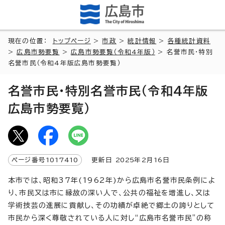
現在の位置：
トップページ
>
市政
>
統計情報
>
各種統計資料
>
広島市勢要覧
>
広島市勢要覧（令和4年版）
> 名誉市民・特別
名誉市民（令和4年版広島市勢要覧）
名誉市民・特別名誉市民（令和4年版
広島市勢要覧）
ページ番号
1017410
更新日
2025
年2月
16
日
本市では、昭和37年(1962年)から広島市名誉市民条例によ
り、市民又は市に縁故の深い人で、公共の福祉を増進し、又は
学術技芸の進展に貢献し、その功績が卓絶で郷土の誇りとして
市民から深く尊敬されている人に対し“広島市名誉市民”の称