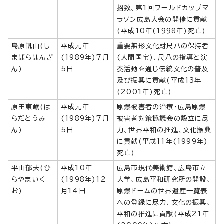
招致、第1回ワールドカップマ
ラソン広島大会の開催に貢献
(平成10年(1998年)死亡)
島原帆山(し
平成元年
重要無形文化財尺八の保持者
まばらはんざ
(1989年)7月
(人間国宝)、尺八の指導と演
ん)
5日
奏活動を通じ伝統文化の普及
及び振興に貢献(平成13年
(2001年)死亡)
原田東岷(は
平成元年
原爆被害者の治療・広島原爆
らだとうみ
(1989年)7月
被害者対策協議会の設立に尽
ん)
5日
力、世界平和の推進、文化振興
に貢献(平成11年(1999年)
死亡)
平山郁夫(ひ
平成10年
広島市現代美術館、広島市立
らやまいく
(1998年)12
大学、広島平和研究所の開設、
お)
月14日
原爆ドームの世界遺産一覧表
への登録に尽力、文化の振興、
平和の推進に貢献(平成21年