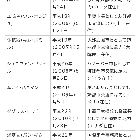
月14日
力(カナダ在住)
王鴻挙(ワン・ホンジ
平成18年
重慶市長として友好都
ュ)
(2006年)5
市交流に尽力(中国在
月21日
住)
金範鎰(キム・ボミ
平成19年
大邱広域市長として姉
ル)
(2007年)5
妹都市交流に尽力(大
月4日
韓民国在住)
シュテファン・ヴァイ
平成20年
ハノーバー市長として
ル
(2008年)5
姉妹都市交流に尽力
月26日
(ドイツ在住)
ムフィ・ハネマン
平成21年
ホノルル市長として姉
(2009年)11
妹都市交流に尽力(ア
月5日
メリカ在住)
ダグラス・ロウチ
平成22年
中堅国家構想名誉議長
(2010年)7
として平和運動に尽力
月28日
(カナダ在住)
潘基文(バン・ギム
平成22年
国際連合事務総長とし