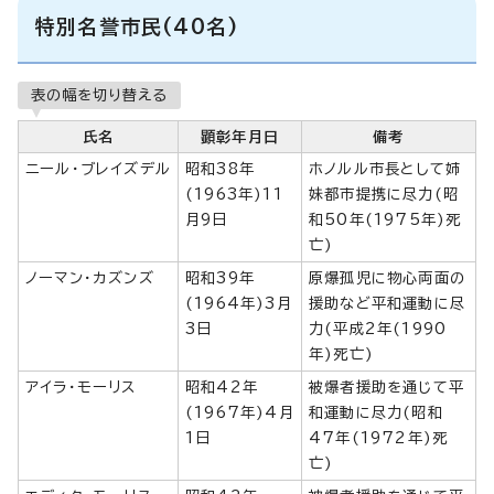
特別名誉市民(40名)
表の幅を切り替える
氏名
顕彰年月日
備考
ニール・ブレイズデル
昭和38年
ホノルル市長として姉
(1963年)11
妹都市提携に尽力(昭
月9日
和50年(1975年)死
亡)
ノーマン・カズンズ
昭和39年
原爆孤児に物心両面の
(1964年)3月
援助など平和運動に尽
3日
力(平成2年(1990
年)死亡)
アイラ・モーリス
昭和42年
被爆者援助を通じて平
(1967年)4月
和運動に尽力(昭和
1日
47年(1972年)死
亡)