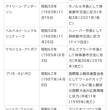
アイリーン・アンダー
昭和58年
ホノルル市長として姉
ソン
(1983年)11
妹都市交流に尽力(令
月19日
和3年（2021年）死
亡)
ヘルベルト・シュマル
昭和58年
ハノーバー市長として
シュティーク
(1983年)11
姉妹都市交流に尽力
月28日
(ドイツ在住)
ウラジミル・アトポフ
昭和60年
ボルゴグラード市長と
(1985年)8月
して姉妹都市交流に尽
3日
力(平成30年(2018
年)死亡)
プリモ・ネビオロ
昭和62年
国際陸上競技連盟会長
(1987年)4月
としてワールドカップ
8日
マラソンなど陸上競技
の国際大会の広島開催
に尽力(平成11年
(1999年)死亡)
シェイク・ファハド
昭和62年
アジアオリンピック評