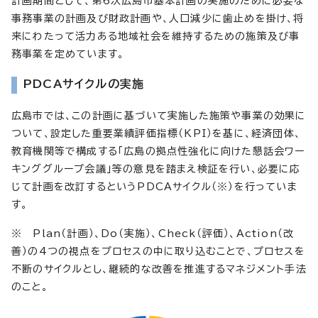
計画期間として、第6次広島市基本計画の実施のために必要な
事務事業の計画及び財政計画や、人口減少に歯止めを掛け、将
来にわたって活力ある地域社会を維持するための施策及び事
務事業を定めています。
PDCAサイクルの実施
広島市では、この計画に基づいて実施した施策や事業の効果に
ついて、設定した重要業績評価指標（KPI）を基に、経済団体、
教育機関等で構成する「広島の拠点性強化に向けた懇話会ワー
キンググループ会議」等の意見を踏まえ検証を行い、必要に応
じて計画を改訂するというPDCAサイクル（※）を行っていま
す。
※ Plan（計画）、Do（実施）、Check（評価）、Action（改
善）の4つの視点をプロセスの中に取り込むことで、プロセスを
不断のサイクルとし、継続的な改善を推進するマネジメント手法
のこと。