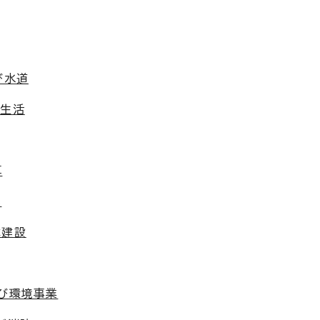
び水道
費生活
算
化
木建設
及び環境事業