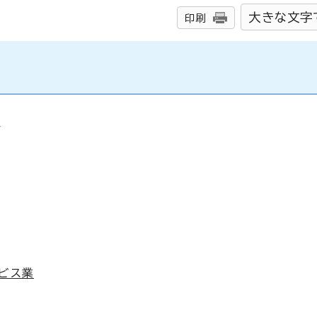
大きな文字
印刷
象
ービス業