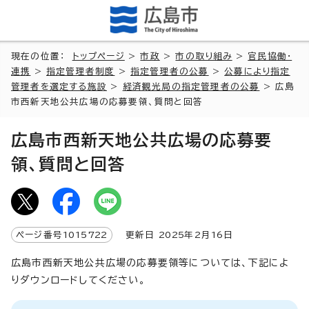
現在の位置：
トップページ
>
市政
>
市の取り組み
>
官民協働・
連携
>
指定管理者制度
>
指定管理者の公募
>
公募により指定
管理者を選定する施設
>
経済観光局の指定管理者の公募
> 広島
市西新天地公共広場の応募要領、質問と回答
広島市西新天地公共広場の応募要
領、質問と回答
ページ番号
1015722
更新日
2025
年2月
16
日
広島市西新天地公共広場の応募要領等については、下記によ
りダウンロードしてください。