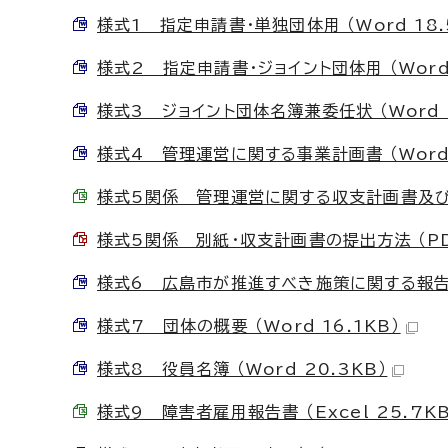
様式1 指定申請書・単独団体用 （Word 18.
様式2 指定申請書・ジョイント団体用 （Word 
様式3 ジョイント団体名簿兼委任状 （Word 1
様式4 管理運営に関する事業計画書 （Word 
様式5関係 管理運営に関する収支計画書及び積算
様式5関係 別紙・収支計画書の提出方法 （PDF
様式6 広島市が推進すべき施策に関する報告書 
様式7 団体の概要 （Word 16.1KB）
様式8 役員名簿 （Word 20.3KB）
様式9 障害者雇用報告書 （Excel 25.7KB