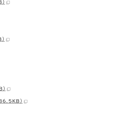
B）
B）
B）
6.5KB）