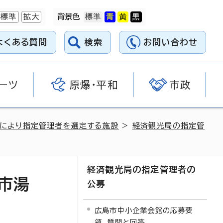
標準
拡大
背景色
よくある質問
検索
お問い合わせ
ーツ
原爆・平和
市政
により指定管理者を選定する施設
>
経済観光局の指定管
経済観光局の指定管理者の
市湯
公募
広島市中小企業会館の応募要
領、質問と回答