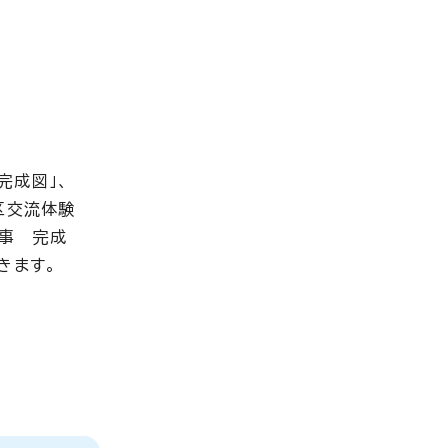
完成図」、
区交流体験
工事 完成
きます。