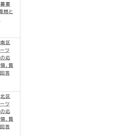
応募要
質問と
答
佐南区
ポーツ
設の応
領、質
と回答
佐北区
ポーツ
設の応
領、質
と回答