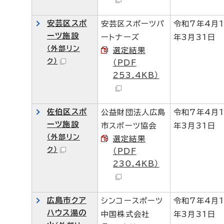
安芸区スポ
安芸区スポーツパ
令和7年4月
ーツ施設
ートナーズ
年3月31日
（外部リン
選定結果
ク）
（PDF
253.4KB）
佐伯区スポ
公益財団法人広島
令和7年4月
ーツ施設
市スポーツ協会
年3月31日
（外部リン
選定結果
ク）
（PDF
230.4KB）
広島市クア
シンコースポーツ
令和7年4月
ハウス湯の
中国株式会社
年3月31日