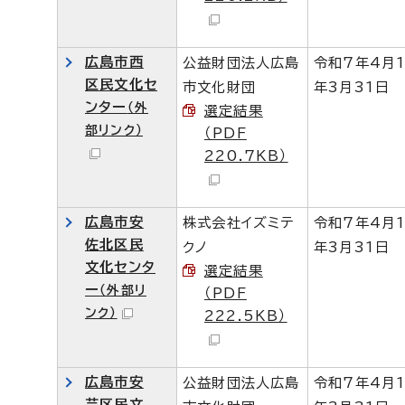
広島市西
公益財団法人広島
令和7年4月
区民文化セ
市文化財団
年3月31日
ンター
（外
選定結果
部リンク）
（PDF
220.7KB）
広島市安
株式会社イズミテ
令和7年4月
佐北区民
クノ
年3月31日
文化センタ
選定結果
ー
（外部リ
（PDF
ンク）
222.5KB）
広島市安
公益財団法人広島
令和7年4月
芸区民文