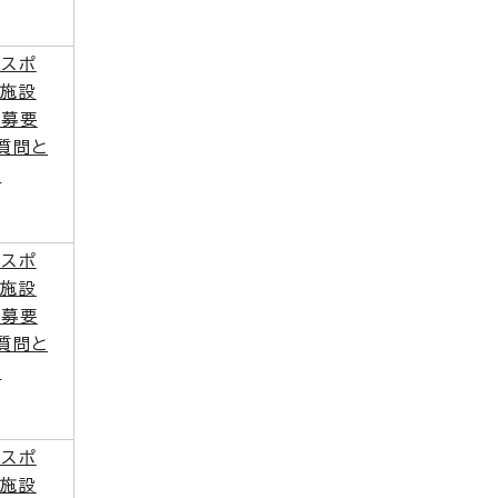
区スポ
ツ施設
応募要
質問と
答
区スポ
ツ施設
応募要
質問と
答
区スポ
ツ施設