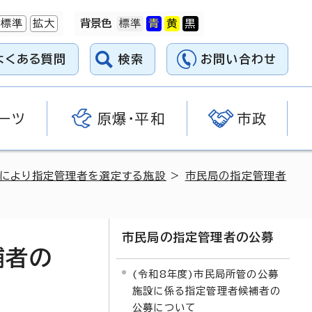
標準
拡大
背景色
よくある質問
検索
お問い合わせ
ーツ
原爆・平和
市政
により指定管理者を選定する施設
>
市民局の指定管理者
市民局の指定管理者の公募
補者の
(令和8年度)市民局所管の公募
施設に係る指定管理者候補者の
公募について