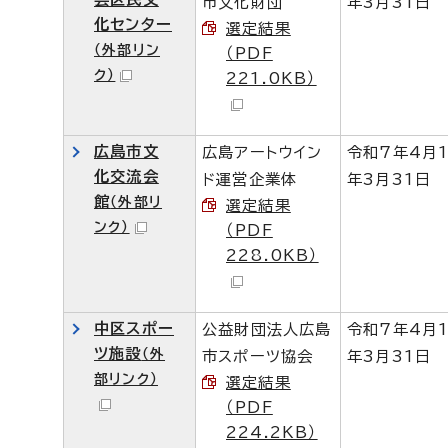
市文化財団
年3月31日
化センター
選定結果
（外部リン
（PDF
ク）
221.0KB）
広島市文
広島アートウイン
令和7年4月
化交流会
ド運営企業体
年3月31日
館
（外部リ
選定結果
ンク）
（PDF
228.0KB）
中区スポー
公益財団法人広島
令和7年4月
ツ施設
（外
市スポーツ協会
年3月31日
部リンク）
選定結果
（PDF
224.2KB）