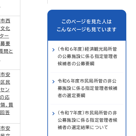
答
島市西
このページを見た人は
民文化
こんなページも見ています
ター
応募要
（令和6年度）経済観光局所管
質問と
の公募施設に係る指定管理者
答
候補者の公募要綱
島市安
令和6年度市民局所管の非公
北区民
募施設に係る指定管理者候補
化セン
者の選定要綱
ーの応
領、質
と回答
（令和7年度）市民局所管の非
公募施設に係る指定管理者候
補者の選定結果について
島市安
区民文