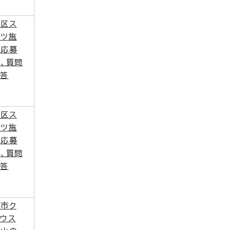
芸区ス
ーツ施
の応募
、質問
回答
伯区ス
ーツ施
の応募
、質問
回答
島市ク
ウス