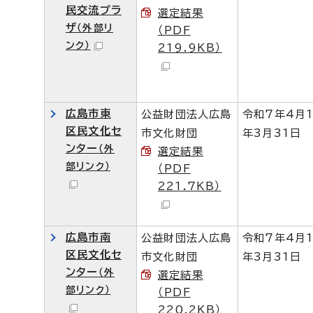
民交流プラ
選定結果
ザ
（外部リ
（PDF
ンク）
219.9KB）
広島市東
公益財団法人広島
令和7年4月
区民文化セ
市文化財団
年3月31日
ンター
（外
選定結果
部リンク）
（PDF
221.7KB）
広島市南
公益財団法人広島
令和7年4月
区民文化セ
市文化財団
年3月31日
ンター
（外
選定結果
部リンク）
（PDF
220.2KB）