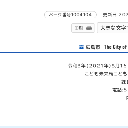
ページ番号
1004104
更新日
20
大きな文字
印刷
The City o
広島市
令和3年(2021年)8月16
こども未来局こど
課
電話:5