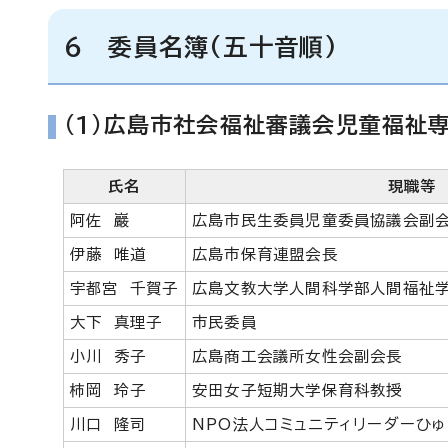
6 委員名簿(五十音順)
(1)広島市社会福祉審議会児童福祉専
氏名
現職等
阿佐 巖
広島市民生委員児童委員協議会副
伊藤 唯道
広島市保育連盟会長
宇都宮 千賀子
広島文教大学人間科学部人間福祉
大下 真理子
市民委員
小川 秀子
広島商工会議所女性会副会長
柿岡 玲子
安田女子短期大学保育科教授
川口 隆司
NPO法人コミュニティリーダーひ