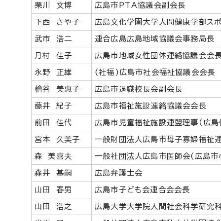
栗川 文博
広島市PTA協議会副会長
下西 さや子
広島文化学園大学人間健康学部ス
武市 浩二
連合広島広島地域協議会事務局長
月村 佳子
広島市地域女性団体連絡協議会会
永野 正雄
(社福)広島市社会福祉協議会会長
檜谷 美惠子
広島市退職校長会副会長
藤井 紀子
広島市福祉施設連絡協議会会長
前田 佳代
広島市児童福祉施設連盟理事（広島
宮本 久美子
一般財団法人広島市母子寡婦福祉
森 美喜夫
一般社団法人広島市医師会(広島市
森井 基嗣
広島弁護士会
山田 春男
広島市子ども会連合会会長
山田 浩之
広島大学大学院人間社会科学研究