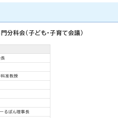
門分科会(子ども・子育て会議)
会長
学科准教授
ゅーるぽん理事長