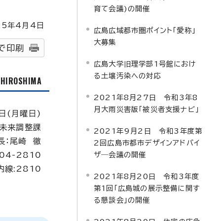
育て会議)の開催
25
年4月4日
広島広域都市圏ポイント「愛称」
大募集
で印刷
広島大学旧理学部1号館におけ
る土壌汚染への対応
f HIROSHIMA
2021年8月27日 令和3年8
月大雨災害版「被災者支援ナビ」
日(月曜日)
も未来調整課
2021年9月2日 令和3年度第
長：尾崎 徹
2回広島市都市デザインアドバイ
04-2810
ザ―会議の開催
内線:2810
2021年8月20日 令和3年度
第1回「広島城の展示整備に関す
る懇談会」の開催