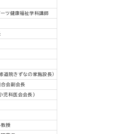
ポーツ健康福祉学科講師
長
修道院きずなの家施設長）
連合会副会長
小児科医会会長)
科教授