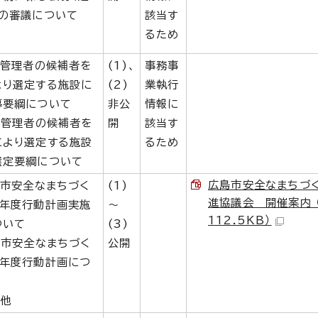
綱の審議について
該当す
るため
定管理者の候補者を
(1)、
事務事
より選定する施設に
(2)
業執行
募要綱について
非公
情報に
定管理者の候補者を
開
該当す
により選定する施設
るため
選定要綱について
広島市安全なまちづ
島市安全なまちづく
(1)
進協議会 開催案内 
7年度行動計画実施
～
112.5KB）
ついて
(3)
島市安全なまちづく
公開
8年度行動計画につ
の他