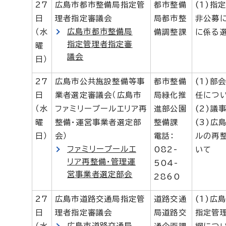
27
広島市都市整備局指定管
都市整備
(1)指
日
理者指定審議会
局都市整
非公募
広島市都市整備局
（水
備調整課
に係る
指定管理者指定審
曜
議会
日）
27
広島市公共施設整備等事
都市整備
(1)部
日
業者選定審議会（広島市
局緑化推
任につ
（水
ファミリープールエリア再
進部公園
(2)議
曜
整備・運営事業者選定部
整備課
(3)広
日）
会）
電話：
ルの再
ファミリープールエ
082-
いて
リア再整備・管理運
504-
営事業者選定部会
2860
27
広島市道路交通局指定管
道路交通
(1)広
日
理者指定審議会
局道路交
指定管
広島市道路交通局