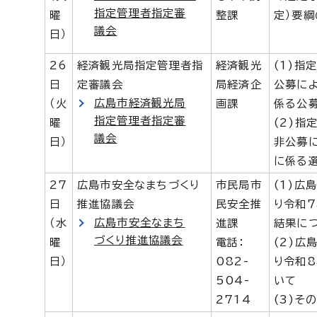
指定管理者指定審
曜
整課
定）要
議会
日）
26
経済観光局指定管理者指
経済観光
(1)指
日
定審議会
局経済企
公募に
広島市経済観光局
（火
画課
係る公
指定管理者指定審
曜
(2)指
議会
日）
非公募
に係る
27
広島市安全なまちづくり
市民局市
(1)広
日
推進協議会
民安全推
り令和
広島市安全なまち
（水
進課
結果に
づくり推進協議会
曜
電話：
(2)広
日）
082-
り令和
504-
いて
2714
(3)そ