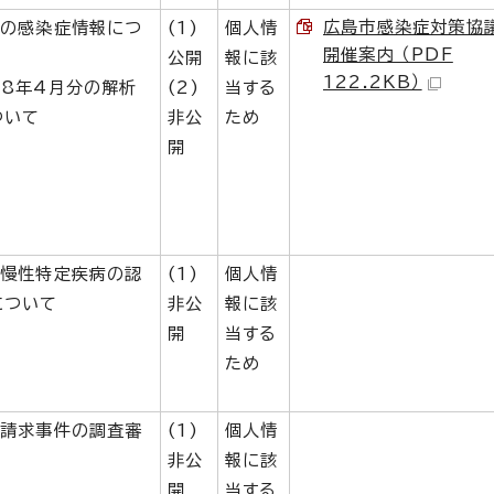
広島市感染症対策
近の感染症情報につ
(1)
個人情
開催案内 （PDF
公開
報に該
122.2KB）
和8年4月分の解析
(2)
当する
ついて
非公
ため
開
児慢性特定疾病の認
(1)
個人情
について
非公
報に該
開
当する
ため
査請求事件の調査審
(1)
個人情
非公
報に該
開
当する