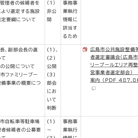
定管理者の候補者を
（1）
事務事
により選定する施設
非公
業執行
選定要綱について
開
情報に
該当す
るため
広島市公共施設整備
会長、副部会長の選
(1)、
者選定審議会（広島市
いて
(2)
リープールエリア再整
事の公開について
公開
営事業者選定部会）
島市ファミリープー
(3)
案内 （PDF 487.8
整備事業の概要につ
部会
にお
いて
判断
島市自転車等駐車場
(1)
事務事
理者候補者の公募要
～
業執行