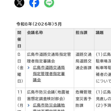
令和8年（2026年）5月
開
会議名称
担当課
議題
催
日
8
広島市道路交通局指定管
道路交通
(1)広
日
理者指定審議会
局道路交
駐車場
広島市道路交通局
（金
通企画課
転車等
指定管理者指定審
曜
補者の
議会
日）
につい
11
広島市防災会議（地震被
危機管理
(1)広
日
害想定調査検討部会）
室災害予
見直し
広島市防災会議地
（月
防課
(2)予