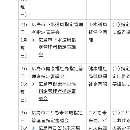
曜
日）
25
広島市下水道局指定管理
下水道局
(1)指
日
者指定審議会
経営企画
に係る
広島市下水道局指
（月
課
定管理者指定審議
曜
会
日）
26
広島市健康福祉局指定管
健康福祉
(1)指
日
理者指定審議会
局健康福
定に係
広島市健康福祉局
（火
祉企画課
要綱に
指定管理者指定審
曜
議会
日）
26
広島市こども未来局指定
こども未
(1)こ
日
管理者指定審議会
来局こど
におけ
広島市こども未来局
（火
も未来調
の選定