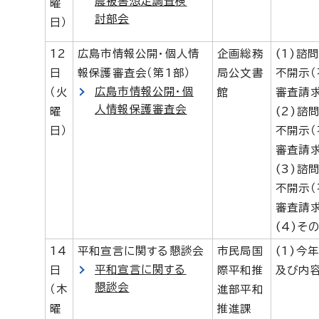
震被害想定調査検
曜
討部会
日）
12
広島市情報公開・個人情
企画総務
(1)諮
日
報保護審査会（第1部）
局公文書
不開示（
広島市情報公開・個
（火
館
審査請
人情報保護審査会
曜
(2)諮
日）
不開示（
審査請
(3)諮
不開示（
審査請
(4)そ
14
平和宣言に関する懇談会
市民局国
(1)今
平和宣言に関する
日
際平和推
及び内
懇談会
（木
進部平和
曜
推進課