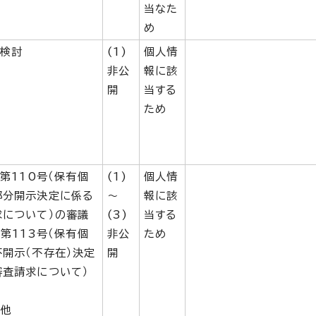
当なた
め
例検討
(1)
個人情
非公
報に該
開
当する
ため
問第110号（保有個
(1)
個人情
部分開示決定に係る
～
報に該
求について）の審議
(3)
当する
問第113号（保有個
非公
ため
開示（不存在）決定
開
審査請求について）
の他