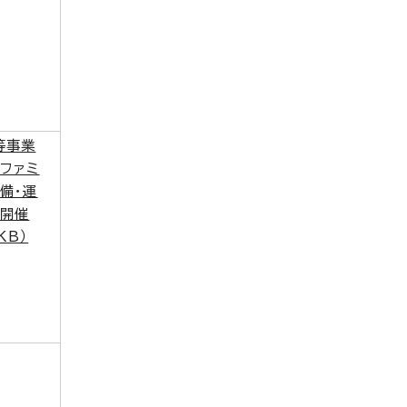
等事業
ファミ
備・運
 開催
KB）