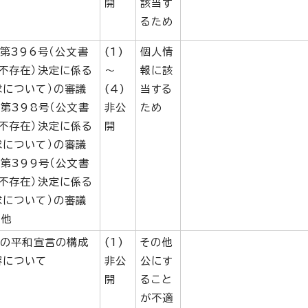
開
該当す
るため
問第396号（公文書
(1)
個人情
不存在）決定に係る
～
報に該
求について）の審議
(4)
当する
問第398号（公文書
非公
ため
不存在）決定に係る
開
求について）の審議
問第399号（公文書
不存在）決定に係る
求について）の審議
の他
年の平和宣言の構成
(1)
その他
容について
非公
公にす
開
ること
が不適