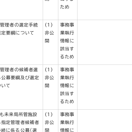
ため
定管理者の選定手続
(1)
事務事
選定要綱について
非公
業執行
開
情報に
該当す
るため
定管理者の候補者選
(1)
事務事
る公募要綱及び選定
非公
業執行
ついて
開
情報に
該当す
るため
ども未来局所管施設
(1)
事務事
る指定管理者候補者
非公
業執行
手続に係る公募（選
開
情報に