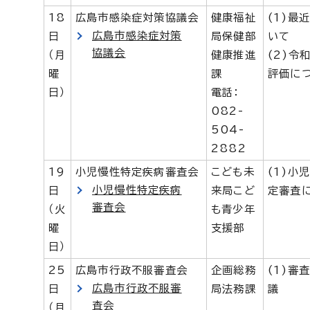
18
広島市感染症対策協議会
健康福祉
(1)最
広島市感染症対策
日
局保健部
いて
協議会
（月
健康推進
(2)令
曜
課
評価に
日）
電話：
082-
504-
2882
19
小児慢性特定疾病審査会
こども未
(1)小
小児慢性特定疾病
日
来局こど
定審査
審査会
（火
も青少年
曜
支援部
日）
25
広島市行政不服審査会
企画総務
(1)審
広島市行政不服審
日
局法務課
議
査会
（月