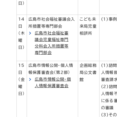
日）
14
広島市社会福祉審議会入
こども未
(1)事
日
所措置等専門部会
来局児童
広島市社会福祉審
（木
相談所
議会児童福祉専門
曜
分科会入所措置等
日）
専門部会
15
広島市情報公開・個人情
企画総務
(1)諮
日
報保護審査会（第2部）
局公文書
人情報
広島市情報公開・個
（金
館
審査請
人情報保護審査会
曜
(2)諮
日）
人情報不
に係る
の審議
(3)そ