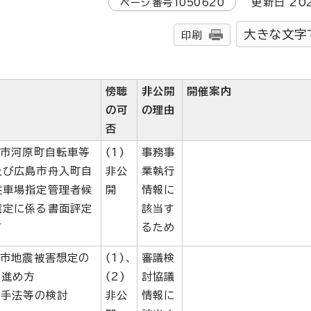
ページ番号
1050620
更新日
20
大きな文字
印刷
傍聴
非公開
開催案内
の可
の理由
否
島市河原町自転車等
(1)
事務事
及び広島市舟入町自
非公
業執行
駐車場指定管理者候
開
情報に
選定に係る書面評定
該当す
て
るため
島市地震被害想定の
(1)、
審議検
の進め方
(2)
討協議
測手法等の検討
非公
情報に