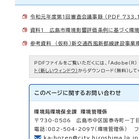
令和元年度第1回審査会議事録 （PDF 733.1
資料1 広島市環境影響評価条例に基づく環境影響
参考資料 （仮称）新交通西風新都線建設事業環境
PDFファイルをご覧いただくには、「Adobe（R）
ト（新しいウィンドウ）
からダウンロード（無料）して
このページに関する
お問い合わせ
環境局環境保全課
環境管理係
〒730-8586 広島市中区国泰寺町一丁
電話：082-504-2097（環境管理係） フ
ka-hozen@city.hiroshima.lg.jp