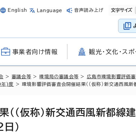
English
音声読み上げ
文字サイズ
Language
事業者向け情報
観光・文化・スポ
会
>
審議会等
>
環境局の審議会等
>
広島市環境影響評価審
0年)度
> 環境影響評価審査会開催結果（（仮称）新交通西風新
果（（仮称）新交通西風新都線
2日）