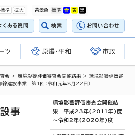
標準
拡大
背景色
よくある質問
検索
お問い合わせ
ーツ
原爆・平和
市政
査会
>
環境影響評価審査会開催結果
>
環境影響評価審
都線建設事業 第1回：令和元年8月22日）
環境影響評価審査会開催結
建設事
果 平成23年(2011年)度
～令和2年(2020年)度