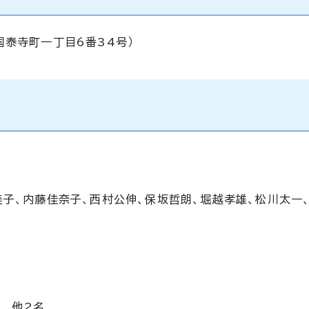
国泰寺町一丁目6番34号）
美子、内藤佳奈子、西村公伸、保坂哲朗、堀越孝雄、松川太一
 他2名