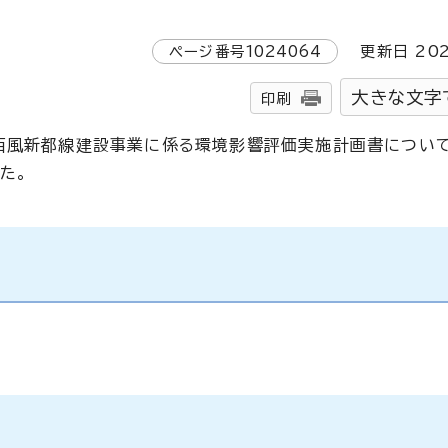
ページ番号
1024064
更新日
20
大きな文字
印刷
通西風新都線建設事業に係る環境影響評価実施計画書につい
た。