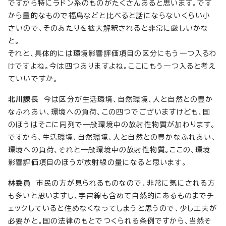
ですから特にラドン系のものがたくさんあると思います。です
から量的なもので福島などと比べると話にならないくらい小
さいので、そのあたりを拡大解釈されると非常に厳しいかな
と。
それと、具体的には環境影響評価項目の区分にもう一つ入るわ
けですよね。今は四つありますよね。ここにもう一つ入ると考え
ていいですか。
北川課長
今は区分が生活環境、自然環境、人と自然との豊か
なふれあい、環境への負荷、この四つでございますけども、国
のほうはそこに同列で一般環境中の放射性物質が加わります。
ですから、生活環境、自然環境、人と自然との豊かなふれあい、
環境への負荷、それと一般環境中の放射性物質。ここの、環境
影響評価項目のほうが放射線の量になると思います。
林委員
市民の方が見られるものなので、非常に気にされる方
も多いと思いますし、宇宙線も含めて自然的にあるものまでチ
ェックしていると住めなくなってしまうと思うので、少し工夫が
必要かと。国の法律のもとでつくられる条例ですから、当然そ