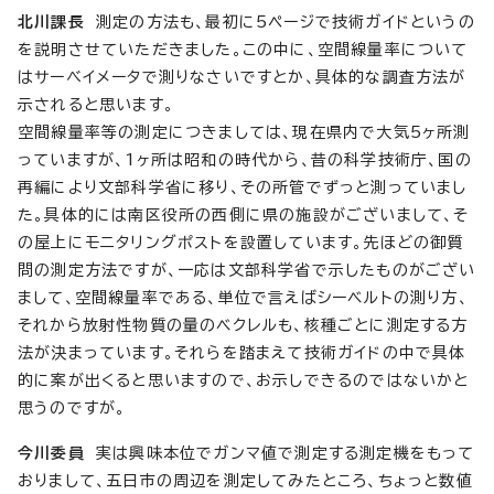
北川課長
測定の方法も、最初に5ページで技術ガイドというの
を説明させていただきました。この中に、空間線量率について
はサーべイメータで測りなさいですとか、具体的な調査方法が
示されると思います。
空間線量率等の測定につきましては、現在県内で大気5ヶ所測
っていますが、1ヶ所は昭和の時代から、昔の科学技術庁、国の
再編により文部科学省に移り、その所管でずっと測っていまし
た。具体的には南区役所の西側に県の施設がございまして、そ
の屋上にモニタリングポストを設置しています。先ほどの御質
問の測定方法ですが、一応は文部科学省で示したものがござい
まして、空間線量率である、単位で言えばシーベルトの測り方、
それから放射性物質の量のベクレルも、核種ごとに測定する方
法が決まっています。それらを踏まえて技術ガイドの中で具体
的に案が出くると思いますので、お示しできるのではないかと
思うのですが。
今川委員
実は興味本位でガンマ値で測定する測定機をもって
おりまして、五日市の周辺を測定してみたところ、ちょっと数値