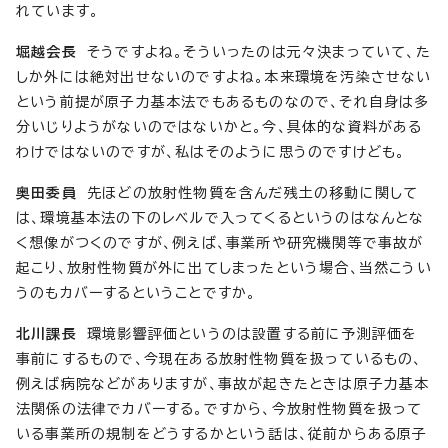
れています。
堀越会長
そうですよね。そういったのは元々決まっていて、た
しか外には絶対出せないのですよね。本来環境を汚染させない
という前提が原子力基本法でもあるものなので、それ自身は多
分いじりようがないのではないかと。今、具体的な資料がある
わけではないのですが、私はそのように思うのですけども。
奥田委員
先ほどの放射性物質を含んだ残土の移動に関して
は、環境基本法の下のレベルで入ってくるというのはなんとな
く想像がつくのですが、例えば、事業所や研究機関等で事故が
起こり、放射性物質が外に出てしまったという場合、当然こうい
うのもカバーするということですか。
北川課長
環境影響評価というのは設置する前に予測評価を
事前にするもので、今現在ある放射性物質を扱っているもの、
例えば病院などがありますが、事故が起きたときは原子力基本
法関係の法律でカバーする。ですから、今放射性物質を扱って
いる事業所の規制をどうするかという話は、従前からある原子