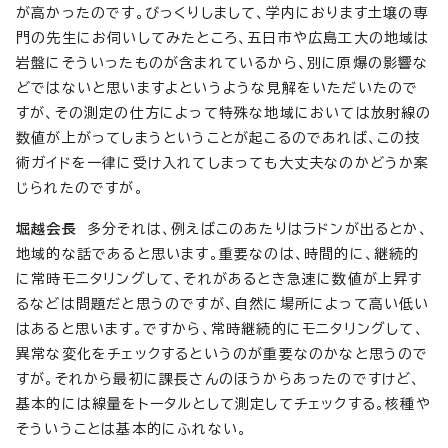
が高かったのです。びっくりしまして、学内におります土壌の専
門の先生にお伺いしてみたところ、五日市や広島工大の地域は
岩盤にそういったものが含まれているから、別に原爆の影響な
どではないと思いますよというような見解をいただいたので
すが、その測定の仕方によって特殊な地域においては放射線の
数値が上がってしまうということが起こるのであれば、この技
術ガイドを一律に受け入れてしまっても大丈夫なのかどうか案
じられたのですが。
堀越会長
多分それは、例えばこのあたりはラドンが出るとか、
地域的な話であると思います。重要なのは、時間的に、継続的
に常時モニタリングして、それがあるとき急速に数値が上昇す
るなどは問題だと思うのですが、自然に場所によって高い低い
はあると思います。ですから、常時継続的にモニタリングして、
異常な変化をチェックするというのが重要なのかなと思うので
すが。それから最初に課長さんのほうからあったのですけど、
基本的には線量をトータルとして測定してチェックする。核種や
そういうことは基本的にふれない。