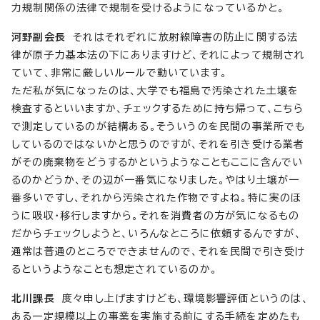
力規制関係の法律で規制を受けるようになっているかと。
河野副会長
それはそれぞれに放射線障害の防止に関する法
律が原子力基本法の下にありますけど、それによって規制され
ていて、非常に厳しいルールで動いています。
ただ私が気になったのは、大学でも福島で汚染された土壌を
検査するといいますか、チェックするために持ち帰って、こちら
で測定しているのが結構ある。そういうのを民間の事業所でも
しているのではないかと思うのですが、それを引き受ける業者
がその廃棄物をどうするかというようなこともここに含んでい
るのかどうか、その辺が一番気になりました。やはり土壌が一
番多いですし、それから汚染された作物ですよね。特に実のほ
うに吸収・移行しますから。それを消費者の方が気になるもの
だからチェックしようと、いろんなところに依頼するんですが、
通常は普通のところでできませんので、それを民間で引き受け
るというようなことも想定されているのか。
北川課長
度々申し上げますけども、環境影響評価というのは、
ある一定規模以上の事業を実施する前にする手続を定めたも