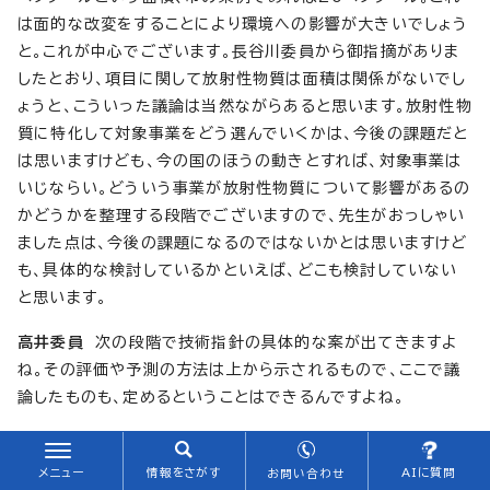
は面的な改変をすることにより環境への影響が大きいでしょう
と。これが中心でございます。長谷川委員から御指摘がありま
したとおり、項目に関して放射性物質は面積は関係がないでし
ょうと、こういった議論は当然ながらあると思います。放射性物
質に特化して対象事業をどう選んでいくかは、今後の課題だと
は思いますけども、今の国のほうの動きとすれば、対象事業は
いじならい。どういう事業が放射性物質について影響があるの
かどうかを整理する段階でございますので、先生がおっしゃい
ました点は、今後の課題になるのではないかとは思いますけど
も、具体的な検討しているかといえば、どこも検討していない
と思います。
高井委員
次の段階で技術指針の具体的な案が出てきますよ
ね。その評価や予測の方法は上から示されるもので、ここで議
論したものも、定めるということはできるんですよね。
北川課長
もちろんです。市の条例ですので。
メニュー
情報をさがす
AIに質問
お問い合わせ
高井委員
市の事情に応じてわれわれが審議をすればいいん