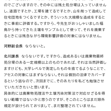
のでございますので、その中には残土処分場は入っていません
し、道路ですとか、工場を建てるですとか、山を削って造成して
住宅団地をつくるですとか、そういった大規模な造成をすると
きに事前に評価する。ですから、今先生がおっしゃいました福
島から持ってきた土壌をサンプルとして使って、それを廃棄す
るときには残念ながら環境影響評価の対象にはなりません。
河野副会長
ならないと。
北川課長
ならないです。ですから、造成あるいは廃棄物最終
処分場のある一定規模以上のものであれば、それは当然評価し
ますけども、大学レベルで測定したものを捨てるようなことで、
アセスの対象にはまずならない。それは個別の法律でカバーす
るという話なので、次回までに、そのあたりを私ども勉強させ
ていただきたいと思います。
具体的には廃棄物処理法や土壌汚染対策法で対応せざるを得
ない範疇ではないかと思うのですが、そこのところはまだ除外
規定が設けられておりまして、まだ整理されていません。