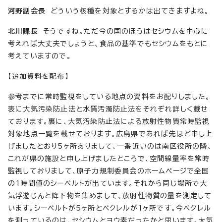
河野副会長
どういう核種を対象とするかは出てきますよね。
北川課長
そうですね。ただ今の国のほうはセシウムを中心に
考えれば大丈夫でしょうと、食品の基準でもセシウムをもとに
考えていますので。
【追加資料を配布】
参考までに常時監視をしている地点の資料をお配りしました。
表に大気汚染防止法と水質汚濁防止法をそれぞれ詳しく載せ
ております。裏に、大気汚染防止法による放射性物質常時監視
対象地点一覧を載せております。広島県であれば先ほど申し上
げましたとおり5ヶ所ありまして、一番近いのは南区役所の隣、
これが県の施設と申し上げましたところで、空間線量率を常時
監視しておりまして、原子力規制委員会のホームページで全国
の1時間値のシーベルトが出ています。それから同じ場所で大
気浮遊じんと降下物を集めまして、放射性物質の量を測定して
います。シーベルトが5ヶ所とベクレルが1ヶ所です。今ベクレル
を測っているのは、セシウムとヨウ素だったかと思います。大気