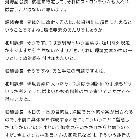
河野副会長
核種を特定して、それにストロンチウムも入れれ
ば言うことはないと思います。
堀越会長
具体的に改定するのは、技術指針に項目に加えると
いうことですよね。環境要素のあたりでしょうか。
北川課長
そうです。今は放射線という言葉は、適用除外規定
がありますから当然ないですけども、それに環境要素の中の一
つとして放射線を付け加えたいと。
堀越会長
そうですね。あと手法の問題ですよね。
北川課長
環境要素に入ったら、今度は予測評価の手法もどう
いった考えですればよいか技術指針の中で書いていかざるを
得ないかと。
堀越会長
本日の一番の目的は、次回で具体的な案が出される
ので、事前に具体案を作成するときに、こういうことに留意し
たほうがいいのではという御意見をいただけたらと思うので
すが。今まででも林委員さんの御意見などは、そういう趣旨の