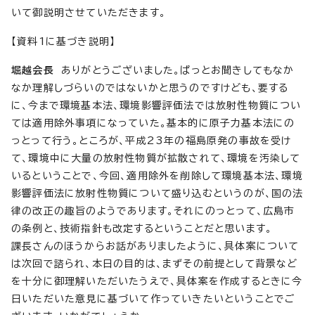
いて御説明させていただきます。
【資料1に基づき説明】
堀越会長
ありがとうございました。ぱっとお聞きしてもなか
なか理解しづらいのではないかと思うのですけども、要する
に、今まで環境基本法、環境影響評価法では放射性物質につい
ては適用除外事項になっていた。基本的に原子力基本法にの
っとって行う。ところが、平成23年の福島原発の事故を受け
て、環境中に大量の放射性物質が拡散されて、環境を汚染して
いるということで、今回、適用除外を削除して環境基本法、環境
影響評価法に放射性物質について盛り込むというのが、国の法
律の改正の趣旨のようであります。それにのっとって、広島市
の条例と、技術指針も改定するということだと思います。
課長さんのほうからお話がありましたように、具体案について
は次回で諮られ、本日の目的は、まずその前提として背景など
を十分に御理解いただいたうえで、具体案を作成するときに今
日いただいた意見に基づいて作っていきたいということでご