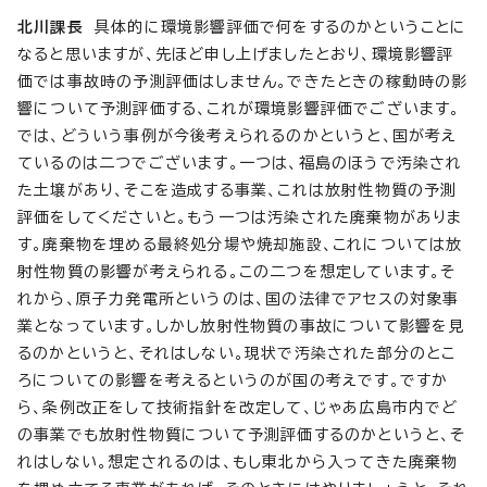
北川課長
具体的に環境影響評価で何をするのかということに
なると思いますが、先ほど申し上げましたとおり、環境影響評
価では事故時の予測評価はしません。できたときの稼動時の影
響について予測評価する、これが環境影響評価でございます。
では、どういう事例が今後考えられるのかというと、国が考え
ているのは二つでございます。一つは、福島のほうで汚染され
た土壌があり、そこを造成する事業、これは放射性物質の予測
評価をしてくださいと。もう一つは汚染された廃棄物がありま
す。廃棄物を埋める最終処分場や焼却施設、これについては放
射性物質の影響が考えられる。この二つを想定しています。そ
れから、原子力発電所というのは、国の法律でアセスの対象事
業となっています。しかし放射性物質の事故について影響を見
るのかというと、それはしない。現状で汚染された部分のとこ
ろについての影響を考えるというのが国の考えです。ですか
ら、条例改正をして技術指針を改定して、じゃあ広島市内でど
の事業でも放射性物質について予測評価するのかというと、そ
れはしない。想定されるのは、もし東北から入ってきた廃棄物