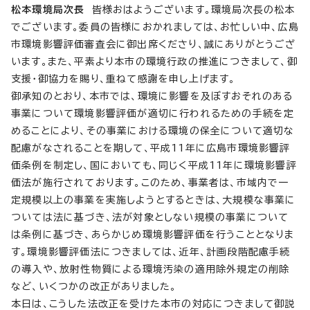
松本環境局次長
皆様おはようございます。環境局次長の松本
でございます。委員の皆様におかれましては、お忙しい中、広島
市環境影響評価審査会に御出席くださり、誠にありがとうござ
います。また、平素より本市の環境行政の推進につきまして、御
支援・御協力を賜り、重ねて感謝を申し上げます。
御承知のとおり、本市では、環境に影響を及ぼすおそれのある
事業について環境影響評価が適切に行われるための手続を定
めることにより、その事業における環境の保全について適切な
配慮がなされることを期して、平成11年に広島市環境影響評
価条例を制定し、国においても、同じく平成11年に環境影響評
価法が施行されております。このため、事業者は、市域内で一
定規模以上の事業を実施しようとするときは、大規模な事業に
ついては法に基づき、法が対象としない規模の事業について
は条例に基づき、あらかじめ環境影響評価を行うこととなりま
す。環境影響評価法につきましては、近年、計画段階配慮手続
の導入や、放射性物質による環境汚染の適用除外規定の削除
など、いくつかの改正がありました。
本日は、こうした法改正を受けた本市の対応につきまして御説