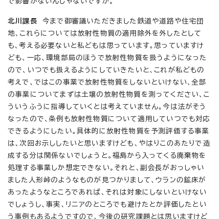
で影響がないんじゃないですか。
北川課長
今まで御審議いただきました鉄道や道路や住宅団
地、これらについては放射性物質の適用除外を外したとして
も、考える必要ないと私どもは思っています。思っていますけ
ども、一応、環境部局のほうで放射性物質を扱うようになった
ので、いつでも扱えるようにしていきたいと、これが私どもの
考えで、ではこの事業で放射性物質をしないといけない、全部
の事業についてまずは土壌の放射性物質を測ってください、こ
ういうふうに指導していくとは考えていません。今は法がそう
なったので、条例も放射性物質について適用していつでも対応
できるようにしたい。具体的に放射性物質を予測評価する事業
は、次回お示ししたいと思いますけども、やはりこのあたりで造
成する分は関係ないでしょうと。福島から入ってくる廃棄物を
処理する事業しか想定できない。それと、副会長がおっしゃい
ました人形峠のようなものが見つかりまして、ウランの鉱床が
あったようなところであれば、それは対象にしないといけない
でしょうし、事実、リニアのところでも避けたとか評価したとい
う事例もあるようですので、今後の研究課題とは思いますけど