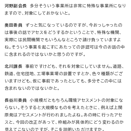
河野副会長
多分そういう事業所は非常に特殊な事業所になり
ますので、対象にしておかないと。
奥田委員
ずっと気になっているのですが、今おっしゃったの
は事後の話でアセスをどうするかということで、特殊な機関、
実際には民間機関でもいろんなところで請け負っていますよ
ね。そういう事業を起こすにあたっての許認可は今のお話の中
に含まれるのではないかと思うのですが。
北川課長
事前ですけども、それを対象にしていません。道路、
鉄道、住宅団地、工場事業場の設置ですとか、色々種類がござ
いますけども、仮に事前であったとしても、多分そこの中には
含まれないのではないかと。
長谷川委員
小規模だともちろん環境アセスメントの対象にな
らない。そうすると大規模なものを考えたときに、例えば上関
原発はアセスメントが行われましたよね。あの時に行ったアセ
スと、今回の改正があって、枠組みが具体的にどう変わるのか
見えてこないのですが、そこを説明いただけますか。