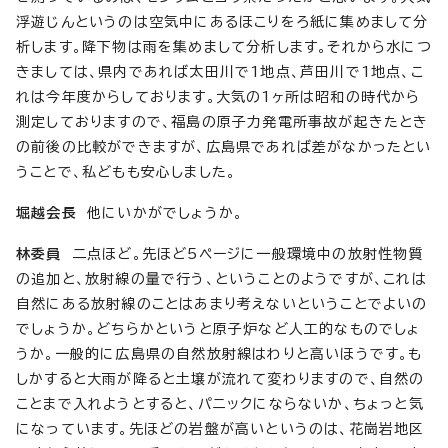
浮遊じんというのは空気中にあるほこりをろ紙に集めまして分
析します。降下物は雨を集めまして分析します。それから水につ
きましては、県内であれば太田川で1地点、芦田川で1地点、こ
れは今年度からしております。大気の1ヶ所は昭和の時代から
測定しておりますので、福島の原子力発電所事故が起きたとき
の前後の比較ができますが、広島県であれば差がなかったとい
うことで、私どもも安心しました。
堀越会長
他にいかがでしょうか。
林委員
二点ほど。先ほど5ページに一般環境中の放射性物質
の追加と、放射線の量で行う、ということのようですが、これは
自然にある放射線のことはあまり考えないということでよいの
でしょうか。どちらかというと原子炉など人工的なものでしょ
うか。一般的に広島県の自然放射線はわりと高いほうです。も
しかすると大雨が降ると土壌が流れて変わりますので、自然の
ことまで入れようとすると、パニックにならないか、ちょっと気
になっています。先ほどの岩盤が高いというのは、花崗岩地区