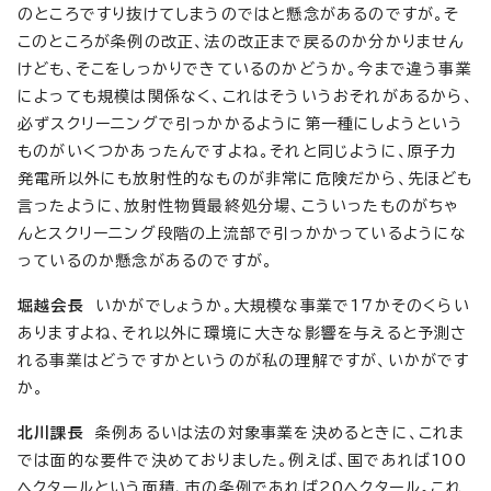
のところですり抜けてしまうのではと懸念があるのですが。そ
このところが条例の改正、法の改正まで戻るのか分かりません
けども、そこをしっかりできているのかどうか。今まで違う事業
によっても規模は関係なく、これはそういうおそれがあるから、
必ずスクリーニングで引っかかるように第一種にしようという
ものがいくつかあったんですよね。それと同じように、原子力
発電所以外にも放射性的なものが非常に危険だから、先ほども
言ったように、放射性物質最終処分場、こういったものがちゃ
んとスクリーニング段階の上流部で引っかかっているようにな
っているのか懸念があるのですが。
堀越会長
いかがでしょうか。大規模な事業で17かそのくらい
ありますよね、それ以外に環境に大きな影響を与えると予測さ
れる事業はどうですかというのが私の理解ですが、いかがです
か。
北川課長
条例あるいは法の対象事業を決めるときに、これま
では面的な要件で決めておりました。例えば、国であれば100
ヘクタールという面積、市の条例であれば20ヘクタール。これ