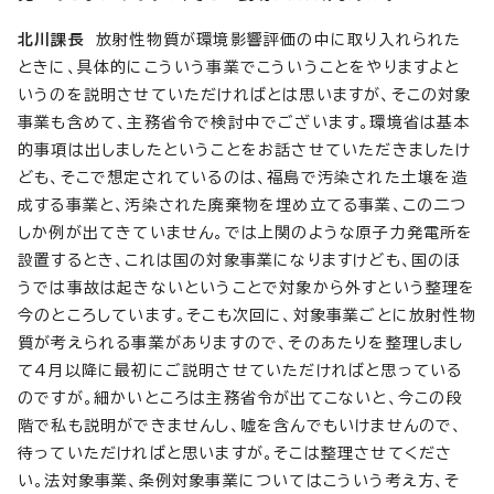
北川課長
放射性物質が環境影響評価の中に取り入れられた
ときに、具体的にこういう事業でこういうことをやりますよと
いうのを説明させていただければとは思いますが、そこの対象
事業も含めて、主務省令で検討中でございます。環境省は基本
的事項は出しましたということをお話させていただきましたけ
ども、そこで想定されているのは、福島で汚染された土壌を造
成する事業と、汚染された廃棄物を埋め立てる事業、この二つ
しか例が出てきていません。では上関のような原子力発電所を
設置するとき、これは国の対象事業になりますけども、国のほ
うでは事故は起きないということで対象から外すという整理を
今のところしています。そこも次回に、対象事業ごとに放射性物
質が考えられる事業がありますので、そのあたりを整理しまし
て4月以降に最初にご説明させていただければと思っている
のですが。細かいところは主務省令が出てこないと、今この段
階で私も説明ができませんし、嘘を含んでもいけませんので、
待っていただければと思いますが。そこは整理させてくださ
い。法対象事業、条例対象事業についてはこういう考え方、そ