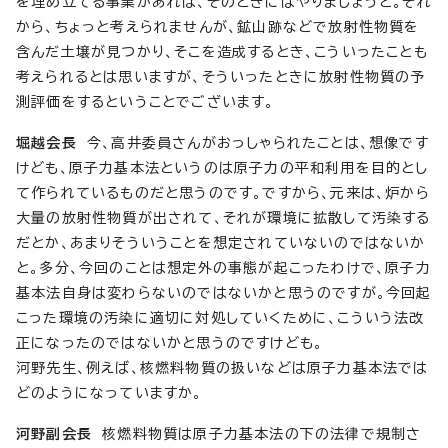
を埋め立てる事業があれば、そのときにはやりましょうと。それ
から、ちょっと考えられませんが、鉱山跡などで放射性物質を
含んだ土壌が見つかり、そこを造成するとき、こういったことも
考えられるとは思いますが、そういったときに放射性物質の予
測評価をするということでございます。
堀越会長
今、高井委員さんがおっしゃられたことは、想像です
けども、原子力基本法というのは原子力の平和利用を目的とし
て作られているものだと思うのです。ですから、元来は、炉から
大量の放射性物質が出されて、それが環境に拡散して汚染する
だとか、あまりそういうことを想定されていないのではないか
と。多分、今回のことは想定外の事態が起こったわけで、原子力
基本法自身は変わらないのではないかと思うのですが。今回起
こった環境の汚染に適切に対処していくために、こういう法改
正になったのではないかと思うのですけども。
河野先生、例えば、核燃料物質の扱いなどは原子力基本法では
どのようになっていますか。
河野副会長
核燃料物質は原子力基本法の下の法律で規制さ