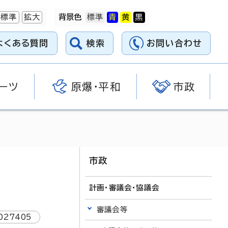
標準
拡大
背景色
よくある質問
検索
お問い合わせ
ーツ
原爆・平和
市政
市政
計画・審議会・協議会
審議会等
027405