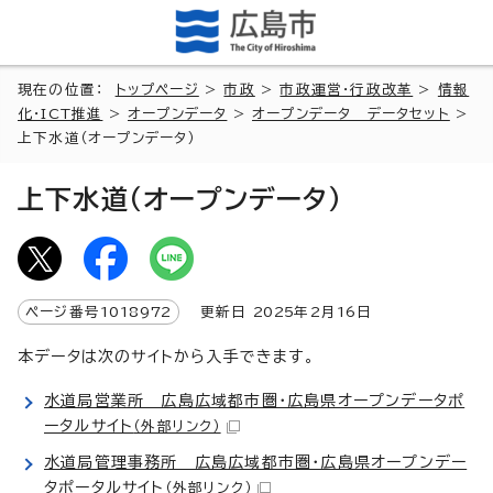
現在の位置：
トップページ
>
市政
>
市政運営・行政改革
>
情報
化・ICT推進
>
オープンデータ
>
オープンデータ データセット
>
上下水道（オープンデータ）
上下水道（オープンデータ）
ページ番号
1018972
更新日
2025
年2月
16
日
本データは次のサイトから入手できます。
水道局営業所 広島広域都市圏・広島県オープンデータポ
ータルサイト
（外部リンク）
水道局管理事務所 広島広域都市圏・広島県オープンデー
タポータルサイト
（外部リンク）