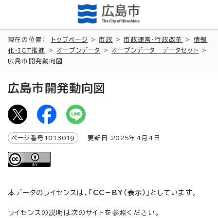
現在の位置：
トップページ
>
市政
>
市政運営・行政改革
>
情報
化・ICT推進
>
オープンデータ
>
オープンデータ データセット
>
広島市開発動向図
広島市開発動向図
ページ番号
1013019
更新日
2025
年4月4日
本データのライセンスは
、「CC－BY（表示）」
としています。
ライセンスの説明は次のサイトを参照ください。