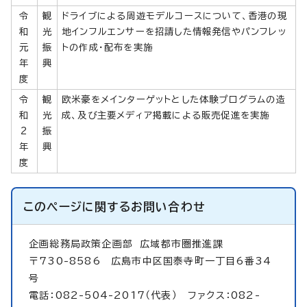
令
観
ドライブによる周遊モデルコースについて、香港の現
和
光
地インフルエンサーを招請した情報発信やパンフレッ
元
振
トの作成・配布を実施
年
興
度
令
観
欧米豪をメインターゲットとした体験プログラムの造
和
光
成、及び主要メディア掲載による販売促進を実施
2
振
年
興
度
このページに関する
お問い合わせ
企画総務局政策企画部
広域都市圏推進課
〒730-8586 広島市中区国泰寺町一丁目6番34
号
電話：082-504-2017（代表） ファクス：082-