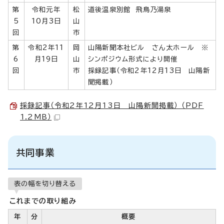
第
令和元年
松
道後温泉別館 飛鳥乃湯泉
5
10月3日
山
回
市
第
令和2年11
岡
山陽新聞本社ビル さん太ホール ※
6
月19日
山
シンポジウム形式により開催
回
市
採録記事（令和2年12月13日 山陽新
聞掲載）
採録記事（令和2年12月13日 山陽新聞掲載） （PDF
1.2MB）
共同事業
表の幅を切り替える
これまでの取り組み
年
分
概要