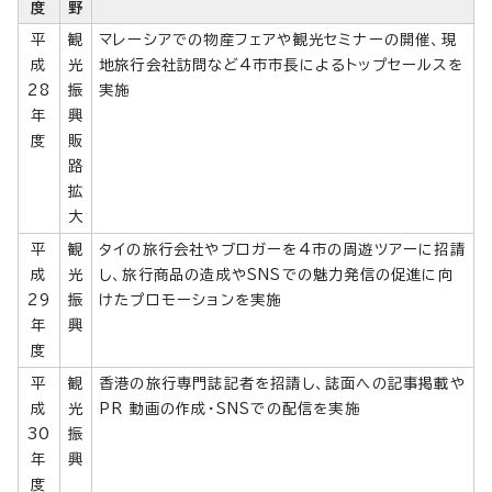
度
野
平
観
マレーシアでの物産フェアや観光セミナーの開催、現
成
光
地旅行会社訪問など4市市長によるトップセールスを
28
振
実施
年
興
度
販
路
拡
大
平
観
タイの旅行会社やブロガーを4市の周遊ツアーに招請
成
光
し、旅行商品の造成やSNSでの魅力発信の促進に向
29
振
けたプロモーションを実施
年
興
度
平
観
香港の旅行専門誌記者を招請し、誌面への記事掲載や
成
光
PR 動画の作成・SNSでの配信を実施
30
振
年
興
度