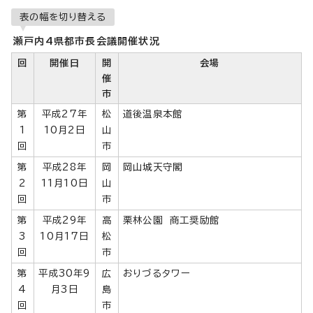
表の幅を切り替える
瀬戸内4県都市長会議開催状況
回
開催日
開
会場
催
市
第
平成27年
松
道後温泉本館
1
10月2日
山
回
市
第
平成28年
岡
岡山城天守閣
2
11月10日
山
回
市
第
平成29年
高
栗林公園 商工奨励館
3
10月17日
松
回
市
第
平成30年9
広
おりづるタワー
4
月3日
島
回
市