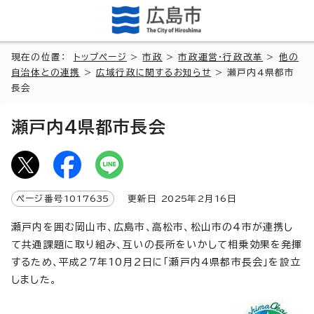
現在の位置：
トップページ
>
市政
>
市政運営・行政改革
>
他の
自治体との連携
>
広域行政に関するお知らせ
> 瀬戸内4県都市
長会
瀬戸内4県都市長会
ページ番号
1017635
更新日
2025
年2月
16
日
瀬戸内を囲む岡山市、広島市、高松市、松山市の4市が連携し
て共通課題に取り組み、互いの長所をいかして相乗効果を発揮
するため、平成27年10月2日に「瀬戸内4県都市長会」を設立
しました。