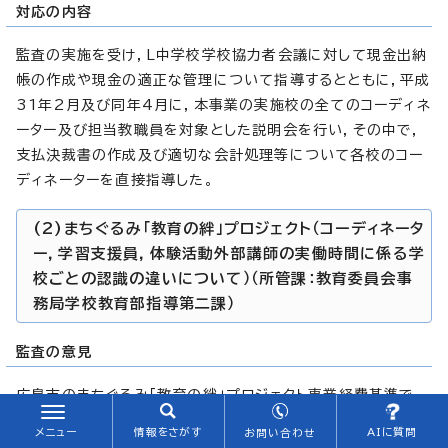
対応の内容
監査の実施を受け，L中学校学校協力者会議に対して現金出納
帳の作成や現金の適正な管理について指導するとともに，平成
31年2月及び同年4月に，本事業の実施校の全てのコーディネ
ーター及び担当教職員を対象とした説明会を行い，その中で，
支払決裁書の作成及び適切な会計処理等について各校のコー
ディネーターを直接指導した。
(2)まちぐるみ「教育の絆」プロジェクト（コーディネータ
ー，学習支援員，体験活動外部講師の実働時間に係る学
校ごとの認識の違いについて）（所管課：教育委員会事
務局学校教育部指導第二課）
監査の意見
広島市のまちぐるみ「教育の絆」プロジェクト事業経費基準で
は，コーディネーター，学校の教育支援活動に係る協力支援人
メニュー
情報をさがす
AIに質問
お問い合わせ
材，体験活動に係る協力支援人材には1時間当たり単価920円