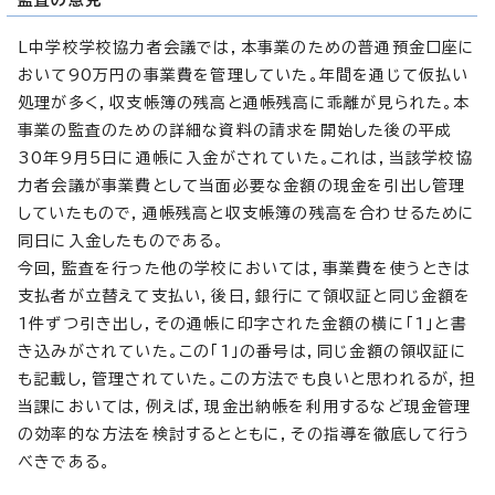
L中学校学校協力者会議では，本事業のための普通預金口座に
おいて90万円の事業費を管理していた。年間を通じて仮払い
処理が多く，収支帳簿の残高と通帳残高に乖離が見られた。本
事業の監査のための詳細な資料の請求を開始した後の平成
30年9月5日に通帳に入金がされていた。これは，当該学校協
力者会議が事業費として当面必要な金額の現金を引出し管理
していたもので，通帳残高と収支帳簿の残高を合わせるために
同日に入金したものである。
今回，監査を行った他の学校においては，事業費を使うときは
支払者が立替えて支払い，後日，銀行にて領収証と同じ金額を
1件ずつ引き出し，その通帳に印字された金額の横に「1」と書
き込みがされていた。この「1」の番号は，同じ金額の領収証に
も記載し，管理されていた。この方法でも良いと思われるが，担
当課においては，例えば，現金出納帳を利用するなど現金管理
の効率的な方法を検討するとともに，その指導を徹底して行う
べきである。