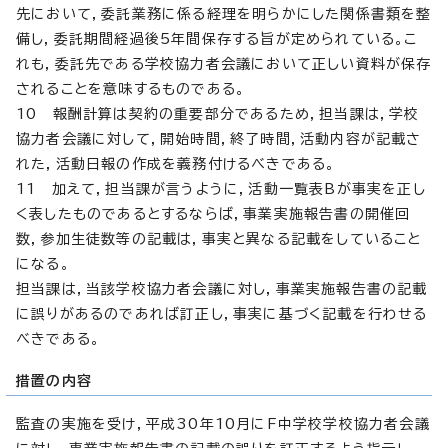
先において，委託業務に係る経理を明らかにした関係書類を整
備し，委託期間経過後5年間保存する旨が定められている。こ
れも，委託先である学校協力者会議において正しい資料が保存
されることを意味するものである。
10 報酬計算は契約の重要部分であるため，担当課は，学校
協力者会議に対して，開始時間，終了時間，活動内容が記載さ
れた，活動日報の作成を義務付けるべきである。
11 加えて，担当課が言うように，活動一覧表Bが事実を正し
く表したものであるとするならば，事業実施報告書の開催回
数，参加生徒数等の記載は，事実と異なる記載をしていること
になる。
担当課は，当該学校協力者会議に対し，事業実施報告書の記載
に誤りがあるのであれば訂正し，事実に基づく記載を行わせる
べきである。
措置の内容
監査の実施を受け，平成30年10月にF中学校学校協力者会議