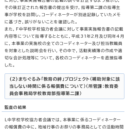
に対し，事業実施報告書の記載の誤りを訂正するよう指示し，
その後訂正された報告書の提出を受け，指導第二課の指導主
事が学校を訪問し，コーディネーターが別途記録していたメモ
に基づき，誤りがないことを確認した。
また，F中学校学校協力者会議に対して事業実施報告書の記載
内容等について指導するとともに，平成31年2月及び同年4月
に，本事業の実施校の全てのコーディネーター及び担当教職員
を対象とした説明会を行い，その中で，活動実績簿の作成や適
切な会計処理等について，各校のコーディネーターを直接指導
した。
(2)まちぐるみ「教育の絆」プロジェクト（補助対象に該
当しない時間に係る報償費について）（所管課：教育委
員会事務局学校教育部指導第二課）
監査の結果
L中学校学校協力者会議では，本事業に係るコーディネーター
の報償費の中に，地域行事のお祭りの事務局としての活動時間