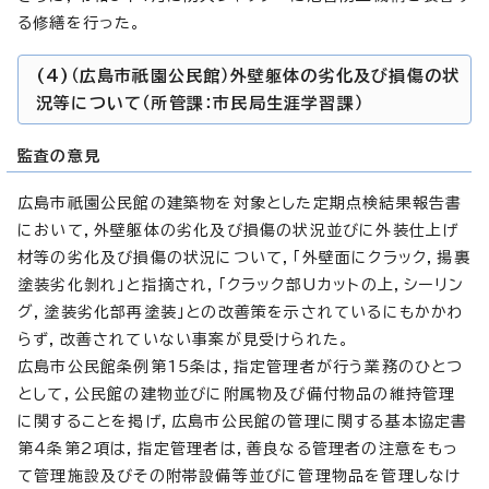
る修繕を行った。
(4)（広島市祇園公民館）外壁躯体の劣化及び損傷の状
況等について（所管課：市民局生涯学習課）
監査の意見
広島市祇園公民館の建築物を対象とした定期点検結果報告書
において，外壁躯体の劣化及び損傷の状況並びに外装仕上げ
材等の劣化及び損傷の状況について，「外壁面にクラック，揚裏
塗装劣化剝れ」と指摘され，「クラック部Uカットの上，シーリン
グ，塗装劣化部再塗装」との改善策を示されているにもかかわ
らず，改善されていない事案が見受けられた。
広島市公民館条例第15条は，指定管理者が行う業務のひとつ
として，公民館の建物並びに附属物及び備付物品の維持管理
に関することを掲げ，広島市公民館の管理に関する基本協定書
第4条第2項は，指定管理者は，善良なる管理者の注意をもっ
て管理施設及びその附帯設備等並びに管理物品を管理しなけ