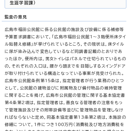
生涯学習課）
監査の意見
広島市福田公民館に係る公民館の施設及び設備に係る補修等
予算要求調書において，「広島市福田公民館1～3階便所床タイ
ル貼替え修繕」が挙げられているところ，その現状は，床タイル
に尿が染み込んで変色しているなど同調書記載のとおりであ
ったほか，便所内は，男女トイレはパネルで仕切られているもの
の，それぞれの入口は，腰から頭までを目隠しするスイングドア
が取り付けられている構造となっている事案が見受けられた。
広島市公民館条例第15条は，指定管理者が行う業務のひとつ
として，公民館の建物並びに附属物及び備付物品の維持管理
に関することを掲げ，広島市公民館の管理に関する基本協定書
第4条第2項は，指定管理者は，善良なる管理者の注意をもっ
て管理施設及びその附帯設備等並びに管理物品を管理しなけ
ればならないと定め，同基本協定書第13条第2項は，本施設の
修繕について，1件につき100万円（消費税及び地方消費税を