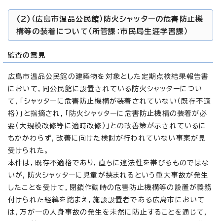
(2)（広島市温品公民館）防火シャッターの危害防止機
構等の装着について（所管課：市民局生涯学習課）
監査の意見
広島市温品公民館の建築物を対象とした定期点検結果報告書
において，同公民館に設置されている防火シャッターについ
て，「シャッターに危害防止機構が装着されていない（既存不適
格）」と指摘され，「防火シャッターに危害防止機構の装着が必
要（大規模改修等に適時改修）」との改善策が示されているに
もかかわらず，改善に向けた検討が行われていない事案が見
受けられた。
本件は，既存不適格であり，直ちに違法性を帯びるものではな
いが，防火シャッターに児童が挟まれるという重大事故が発生
したことを受けて，閉鎖作動時の危害防止機構等の設置が義務
付けられた経緯を踏まえ，施設設置者である広島市において
は，万が一の人身事故の発生を未然に防止することを通じて，