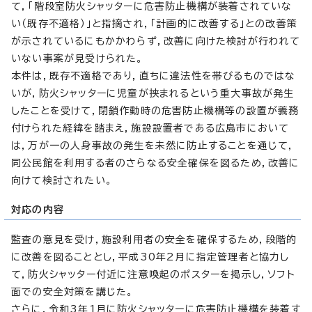
て，「階段室防火シャッターに危害防止機構が装着されていな
い（既存不適格）」と指摘され，「計画的に改善する」との改善策
が示されているにもかかわらず，改善に向けた検討が行われて
いない事案が見受けられた。
本件は，既存不適格であり，直ちに違法性を帯びるものではな
いが，防火シャッターに児童が挟まれるという重大事故が発生
したことを受けて，閉鎖作動時の危害防止機構等の設置が義務
付けられた経緯を踏まえ，施設設置者である広島市において
は，万が一の人身事故の発生を未然に防止することを通じて，
同公民館を利用する者のさらなる安全確保を図るため，改善に
向けて検討されたい。
対応の内容
監査の意見を受け，施設利用者の安全を確保するため，段階的
に改善を図ることとし，平成30年2月に指定管理者と協力し
て，防火シャッター付近に注意喚起のポスターを掲示し，ソフト
面での安全対策を講じた。
さらに，令和3年1月に防火シャッターに危害防止機構を装着す