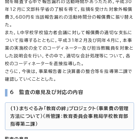
間を精査する中で報告漏れの活動時間があったため，平成30
年12月に文部科学省の了解を得て，指摘を受けた対象外報償
費3,680円を当該報告漏れの活動時間分の報償費に振り替え
た。
また，L中学校学校協力者会議に対して報償費の適切な支払に
ついて指導するとともに，平成31年2月及び同年4月に，本事
業の実施校の全てのコーディネーター及び担当教職員を対象と
した説明会を行い，その中で，適切な会計処理等について，各
校のコーディネーターを直接指導した。
さらに，今後は，事業報告書と決算書の整合等を指導第二課で
確認していくこととした。
6 監査の意見及び対応の内容
(1)まちぐるみ「教育の絆」プロジェクト（事業費の管理
方法について）（所管課：教育委員会事務局学校教育部
指導第二課）
監査の意見