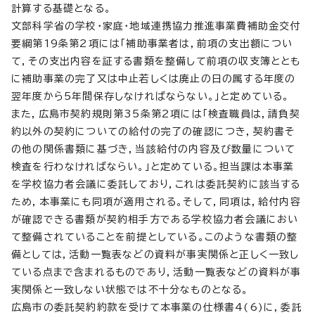
計算する基礎となる。
文部科学省の学校・家庭・地域連携協力推進事業費補助金交付
要綱第19条第2項には「補助事業者は，前項の支出額につい
て，その支出内容を証する書類を整備して前項の収支簿ととも
に補助事業の完了又は中止若しくは廃止の日の属する年度の
翌年度から5年間保存しなければならない。」と定めている。
また，広島市契約規則第35条第2項には「検査職員は，請負契
約以外の契約についての給付の完了の確認につき，契約書そ
の他の関係書類に基づき，当該給付の内容及び数量について
検査を行わなければならい。」と定めている。担当課は本事業
を学校協力者会議に委託しており，これは委託契約に該当する
ため，本事業にも同項が適用される。そして，同項は，給付内容
が確認できる書類が契約相手方である学校協力者会議におい
て整備されていることを前提としている。このような書類の整
備としては，活動一覧表などの資料が事実関係と正しく一致し
ている点まで含まれるものであり，活動一覧表などの資料が事
実関係と一致しない状態では不十分なものとなる。
広島市の委託契約約款を受けて本事業の仕様書4(6)に，委託