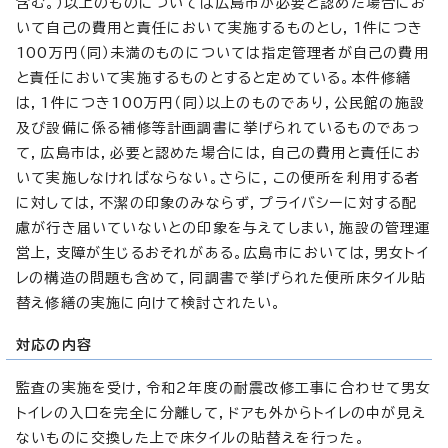
含む。）以上のものについては広島市が必要と認めた場合にお
いて自己の費用と責任において実施するものとし，1件につき
100万円（同）未満のものについては指定管理者が自己の費用
と責任において実施するものとすると定めている。本件修繕
は，1件につき100万円（同）以上のものであり，公民館の施設
及び設備に係る補修等計画調書に挙げられているものであっ
て，広島市は，必要と認めた場合には，自己の費用と責任にお
いて実施しなければならない。さらに，この便所を利用する者
に対しては，不潔の印象のみならず，プライバシーに対する配
慮が行き届いていないとの印象を与えてしまい，施設の管理運
営上，支障が生じるおそれがある。広島市においては，男女トイ
レの構造の問題も含めて，同調書で挙げられた便所床タイル貼
替え修繕の実施に向けて検討されたい。
対応の内容
監査の実施を受け，令和2年度の耐震改修工事に合わせて男女
トイレの入口を完全に分離して，ドアも外からトイレの中が見え
ないものに交換した上で床タイルの貼替えを行った。