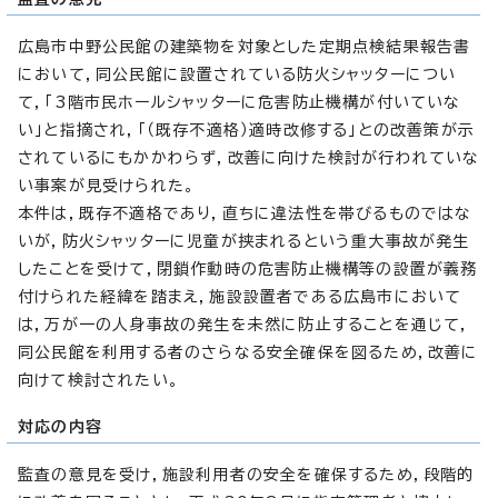
広島市中野公民館の建築物を対象とした定期点検結果報告書
において，同公民館に設置されている防火シャッターについ
て，「3階市民ホールシャッターに危害防止機構が付いていな
い」と指摘され，「（既存不適格）適時改修する」との改善策が示
されているにもかかわらず，改善に向けた検討が行われていな
い事案が見受けられた。
本件は，既存不適格であり，直ちに違法性を帯びるものではな
いが，防火シャッターに児童が挟まれるという重大事故が発生
したことを受けて，閉鎖作動時の危害防止機構等の設置が義務
付けられた経緯を踏まえ，施設設置者である広島市において
は，万が一の人身事故の発生を未然に防止することを通じて，
同公民館を利用する者のさらなる安全確保を図るため，改善に
向けて検討されたい。
対応の内容
監査の意見を受け，施設利用者の安全を確保するため，段階的