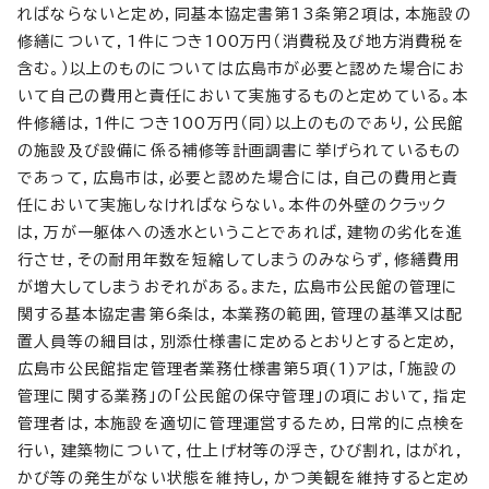
ればならないと定め，同基本協定書第13条第2項は，本施設の
修繕について，1件につき100万円（消費税及び地方消費税を
含む。）以上のものについては広島市が必要と認めた場合にお
いて自己の費用と責任において実施するものと定めている。本
件修繕は，1件につき100万円（同）以上のものであり，公民館
の施設及び設備に係る補修等計画調書に挙げられているもの
であって，広島市は，必要と認めた場合には，自己の費用と責
任において実施しなければならない。本件の外壁のクラック
は，万が一躯体への透水ということであれば，建物の劣化を進
行させ，その耐用年数を短縮してしまうのみならず，修繕費用
が増大してしまうおそれがある。また，広島市公民館の管理に
関する基本協定書第6条は，本業務の範囲，管理の基準又は配
置人員等の細目は，別添仕様書に定めるとおりとすると定め，
広島市公民館指定管理者業務仕様書第5項(1)アは，「施設の
管理に関する業務」の「公民館の保守管理」の項において，指定
管理者は，本施設を適切に管理運営するため，日常的に点検を
行い，建築物について，仕上げ材等の浮き，ひび割れ，はがれ，
かび等の発生がない状態を維持し，かつ美観を維持すると定め