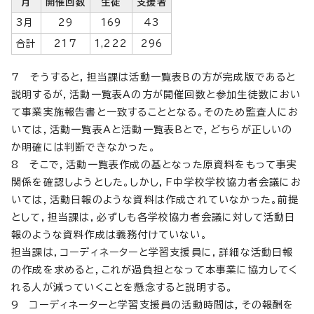
月
開催回数
生徒
支援者
3月
29
169
43
合計
217
1,222
296
7 そうすると，担当課は活動一覧表Bの方が完成版であると
説明するが，活動一覧表Aの方が開催回数と参加生徒数におい
て事業実施報告書と一致することとなる。そのため監査人にお
いては，活動一覧表Aと活動一覧表Bとで，どちらが正しいの
か明確には判断できなかった。
8 そこで，活動一覧表作成の基となった原資料をもって事実
関係を確認しようとした。しかし，F中学校学校協力者会議にお
いては，活動日報のような資料は作成されていなかった。前提
として，担当課は，必ずしも各学校協力者会議に対して活動日
報のような資料作成は義務付けていない。
担当課は，コーディネーターと学習支援員に，詳細な活動日報
の作成を求めると，これが過負担となって本事業に協力してく
れる人が減っていくことを懸念すると説明する。
9 コーディネーターと学習支援員の活動時間は，その報酬を