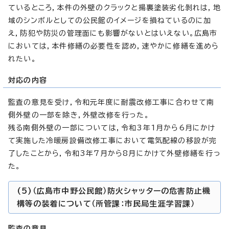
ているところ，本件の外壁のクラックと揚裏塗装劣化剝れは，地
域のシンボルとしての公民館のイメージを損ねているのに加
え，防犯や防災の管理面にも影響がないとはいえない。広島市
においては，本件修繕の必要性を認め，速やかに修繕を進めら
れたい。
対応の内容
監査の意見を受け，令和元年度に耐震改修工事に合わせて南
側外壁の一部を除き，外壁改修を行った。
残る南側外壁の一部については，令和3年1月から6月にかけ
て実施した冷暖房設備改修工事において電気配線の移設が完
了したことから，令和3年7月から8月にかけて外壁修繕を行っ
た。
(5)（広島市中野公民館）防火シャッターの危害防止機
構等の装着について（所管課：市民局生涯学習課）
監査の意見