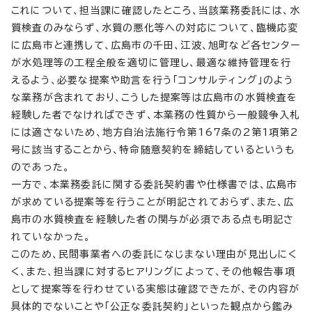
これについて、担当課に確認したところ、当該業務委託には、水
質検査のみならず、水質の悪化等への対応について、臨機応変
に広島市と連携して、広島市の千田、江波、旭町など各センター
が水処理等の工程全般を適切に管理し、最適な維持管理を行
えるよう、必要な提案や助言を行う「コンサルティング」のよう
な業務が含まれており、こうした提案等は広島市の水質検査を
経験した者でなければできず、本業務の性質から一般競争入札
には適さないため、地方自治法施行令第167条の2第1項第2
号に該当することから、特命随意契約を締結しているというも
のであった。
一方で、本業務委託に関する委託契約書や仕様書では、広島市
が求めている提案等を行うことが明記されておらず、また、広
島市の水質検査を経験した者の関与が必須である点も明記さ
れていなかった。
このため、民間事業者への委託になじまない理由が見出しにく
く、また、担当課に対するヒアリングによって、その他報告事項
として提案等を行わせている実態は確認できたが、その内容が
具体的でないことや「公正な委託契約」といった観点から鑑み