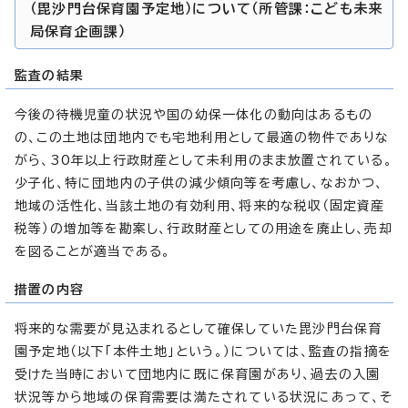
（毘沙門台保育園予定地）について（所管課：こども未来
局保育企画課）
監査の結果
今後の待機児童の状況や国の幼保一体化の動向はあるもの
の、この土地は団地内でも宅地利用として最適の物件でありな
がら、30年以上行政財産として未利用のまま放置されている。
少子化、特に団地内の子供の減少傾向等を考慮し、なおかつ、
地域の活性化、当該土地の有効利用、将来的な税収（固定資産
税等）の増加等を勘案し、行政財産としての用途を廃止し、売却
を図ることが適当である。
措置の内容
将来的な需要が見込まれるとして確保していた毘沙門台保育
園予定地（以下「本件土地」という。）については、監査の指摘を
受けた当時において団地内に既に保育園があり、過去の入園
状況等から地域の保育需要は満たされている状況にあって、そ