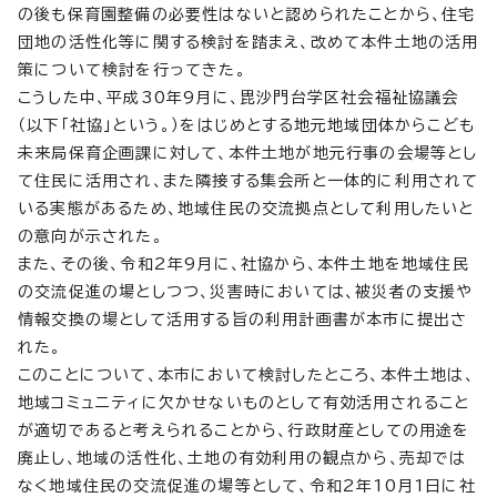
の後も保育園整備の必要性はないと認められたことから、住宅
団地の活性化等に関する検討を踏まえ、改めて本件土地の活用
策について検討を行ってきた。
こうした中、平成30年9月に、毘沙門台学区社会福祉協議会
（以下「社協」という。）をはじめとする地元地域団体からこども
未来局保育企画課に対して、本件土地が地元行事の会場等とし
て住民に活用され、また隣接する集会所と一体的に利用されて
いる実態があるため、地域住民の交流拠点として利用したいと
の意向が示された。
また、その後、令和2年9月に、社協から、本件土地を地域住民
の交流促進の場としつつ、災害時においては、被災者の支援や
情報交換の場として活用する旨の利用計画書が本市に提出さ
れた。
このことについて、本市において検討したところ、本件土地は、
地域コミュニティに欠かせないものとして有効活用されること
が適切であると考えられることから、行政財産としての用途を
廃止し、地域の活性化、土地の有効利用の観点から、売却では
なく地域住民の交流促進の場等として、令和2年10月1日に社