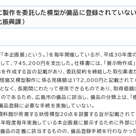
部に製作を委託した模型が備品に登録されていな
化振興課）
「本企画展」という。）を毎年開催しているが、平成30年度
して、745,200円を支出した。仕様書には、「展示物作成」
2体を作成する旨の記載があり、委託契約を締結した取引業者
妖怪猫又模型製作に係る見積額は172,800円と記載されて
となく、長期間にわたって使用できるものであり、取得価額
ものであるため、広島市の備品に該当し、備品の分類上は、「標
備品登録に必要な手続を実施していない。
資料館が用意する妖怪模型20点を設置する旨が記載されて
0年程度毎年実施している本企画展に展示するために外部に
、備品の定義に該当するものの、備品登録手続を行わなかっ