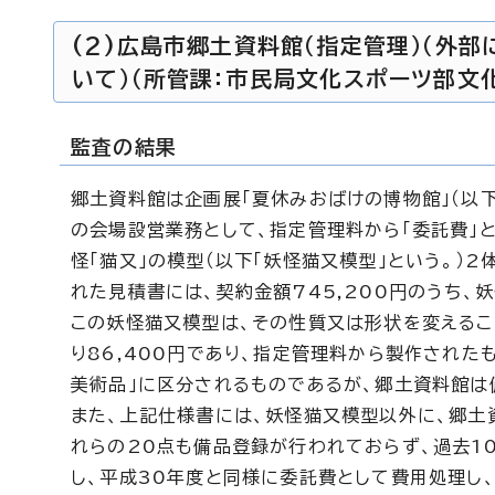
(2)広島市郷土資料館（指定管理）（外
いて）（所管課：市民局文化スポーツ部文
監査の結果
郷土資料館は企画展「夏休みおばけの博物館」（以下
の会場設営業務として、指定管理料から「委託費」と
怪「猫又」の模型（以下「妖怪猫又模型」という。）
れた見積書には、契約金額745,200円のうち、
この妖怪猫又模型は、その性質又は形状を変えるこ
り86,400円であり、指定管理料から製作された
美術品」に区分されるものであるが、郷土資料館は
また、上記仕様書には、妖怪猫又模型以外に、郷土
れらの20点も備品登録が行われておらず、過去1
し、平成30年度と同様に委託費として費用処理し