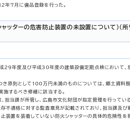
2年7月に備品登録を行った。
火シャッターの危害防止装置の未設置について）（所
成29年度及び平成30年度の建築設備定期点検において、
つき原則として100万円未満のものについては、郷土資料
実施するべき修繕に該当する。
は、担当課が所管し、広島市文化財団が指定管理を行ってい
既存不適格に対する監査意見が記載されており、担当課及び
防止装置を装着していない防火シャッターの具体的危険性を