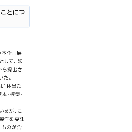
いことにつ
の本企画展
として、妖
から提出さ
いた。
は1体当た
本・模型・
いるが、こ
製作を委託
たものが含