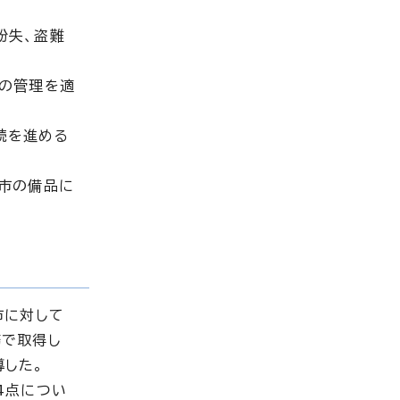
紛失、盗難
品の管理を適
続を進める
市の備品に
市に対して
務で取得し
した。
4点につい