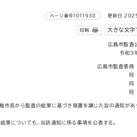
ページ番号
1011938
更新日
202
大きな文字
印刷
広島市監査
令和3
広島市監査委員
同
同
同
広島市長から監査の結果に基づき措置を講じた旨の通知があ
結果についても、当該通知に係る事項を公表する。