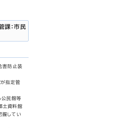
管課：市民
危害防止装
館が指定管
る公民館等
郷土資料館
把握してい