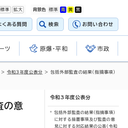
標準
拡大
背景色
よくある質問
検索
お問い合わせ
ーツ
原爆・平和
市政
>
令和3年度公表分
> 包括外部監査の結果（指摘事項）
令和3年度公表分
査の意
包括外部監査の結果（指摘事項）
に対する措置事項及び監査の意
見に対する対応結果の公表（令和