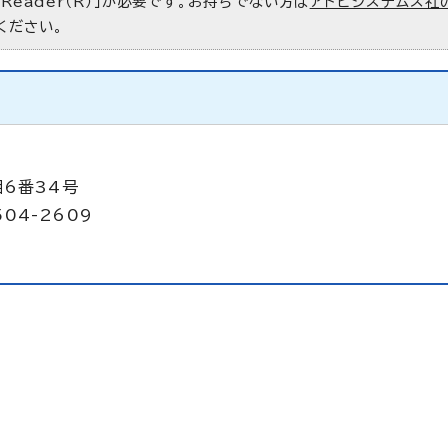
 Reader（R）」が必要です。お持ちでない方は
アドビシステムズ社
ください。
目6番34号
504-2609