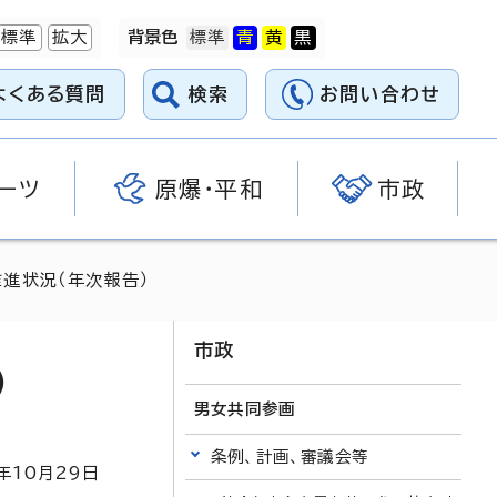
標準
拡大
背景色
よくある質問
検索
お問い合わせ
ーツ
原爆・平和
市政
進状況（年次報告）
市政
）
男女共同参画
条例、計画、審議会等
年
10
月
29
日