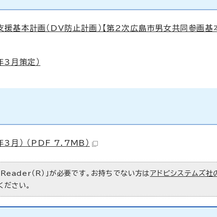
援基本計画（DV防止計画）【第2次広島市男女共同参画基
年3月策定）
） （PDF 7.7MB）
 Reader（R）」が必要です。お持ちでない方は
アドビシステムズ社
ください。