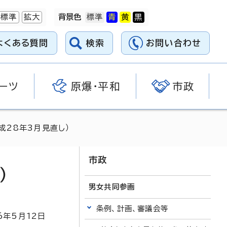
標準
拡大
背景色
よくある質問
検索
お問い合わせ
ーツ
原爆・平和
市政
成28年3月見直し）
市政
）
男女共同参画
条例、計画、審議会等
6
年5月
12
日