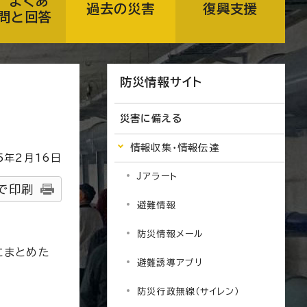
 よくあ
過去の災害
復興支援
問と回答
防災情報サイト
災害に備える
情報収集・情報伝達
5
年2月
16
日
Jアラート
で印刷
避難情報
防災情報メール
にまとめた
避難誘導アプリ
防災行政無線（サイレン）