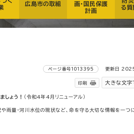
ちづく
防災
広島市の取組
画・国民保護
業
る質
計画
ページ番号
1013395
更新日
202
大きな文字
印刷
ましょう！
（令和4年4月リニューアル）
況や雨量・河川水位の現状など、命を守る大切な情報を一つ