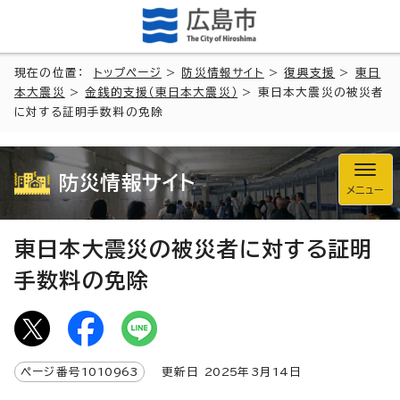
現在の位置：
トップページ
>
防災情報サイト
>
復興支援
>
東日
本大震災
>
金銭的支援（東日本大震災）
> 東日本大震災の被災者
に対する証明手数料の免除
防災情報サイト
メニュー
東日本大震災の被災者に対する証明
手数料の免除
ページ番号
1010963
更新日
2025
年3月
14
日