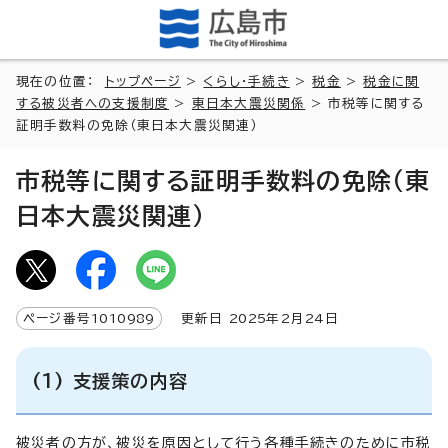
現在の位置：
トップページ
>
くらし・手続き
>
税金
>
税金に関
する被災者への支援制度
>
東日本大震災関係
> 市税等に関する
証明手数料の免除（東日本大震災関連）
市税等に関する証明手数料の免除（東
日本大震災関連）
ページ番号
1010989
更新日
2025
年2月
24
日
(1) 支援策の内容
被災者の方が、被災を原因として行う各種手続きのために市税