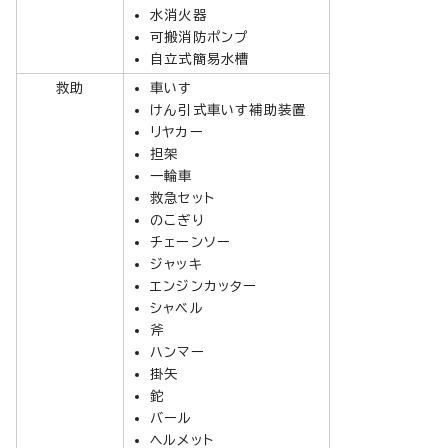
水消火器
可搬消防ポンプ
自立式簡易水槽
救助
車いす
けん引式車いす補助装置
リヤカー
担架
一輪車
救急セット
のこぎり
チェーンソー
ジャッキ
エンジンカッター
シャベル
斧
ハンマー
掛矢
鉈
バール
ヘルメット