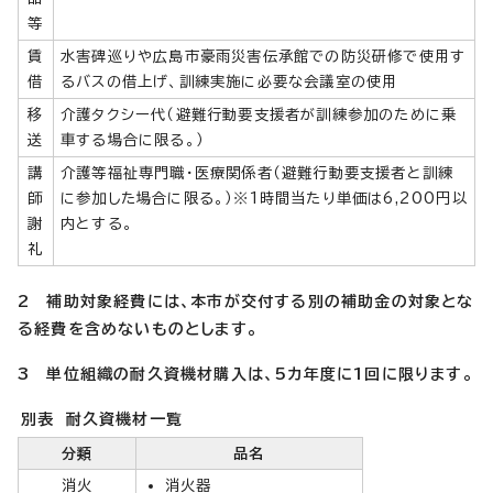
等
賃
水害碑巡りや広島市豪雨災害伝承館での防災研修で使用す
借
るバスの借上げ、訓練実施に必要な会議室の使用
移
介護タクシー代（避難行動要支援者が訓練参加のために乗
送
車する場合に限る。）
講
介護等福祉専門職・医療関係者（避難行動要支援者と訓練
師
に参加した場合に限る。）※1時間当たり単価は6,200円以
謝
内とする。
礼
2 補助対象経費には、本市が交付する別の補助金の対象とな
る経費を含めないものとします。
3 単位組織の耐久資機材購入は、5カ年度に1回に限ります。
別表 耐久資機材一覧
分類
品名
消火
消火器