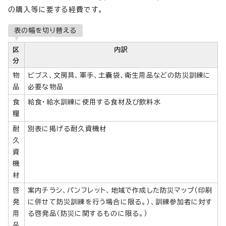
の購入等に要する経費です。
表の幅を切り替える
区
内訳
分
物
ビブス、文房具、軍手、土嚢袋、衛生用品などの防災訓練に
品
必要な物品
食
給食・給水訓練に使用する食材及び飲料水
糧
耐
別表に掲げる耐久資機材
久
資
機
材
啓
案内チラシ、パンフレット、地域で作成した防災マップ（印刷
発
に併せて防災訓練を行う場合に限る。）、訓練参加者に対す
用
る啓発品（防災に関するものに限る。）
品