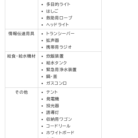
多目的ライト
はしご
救助用ロープ
ヘッドライト
情報伝達用具
トランシーバー
拡声器
携帯用ラジオ
給食・給水機材
炊飯装置
給水タンク
緊急用浄水装置
鍋・釜
ガスコンロ
その他
テント
発電機
投光器
誘導灯
収納用ワゴン
コードリール
ホワイトボード