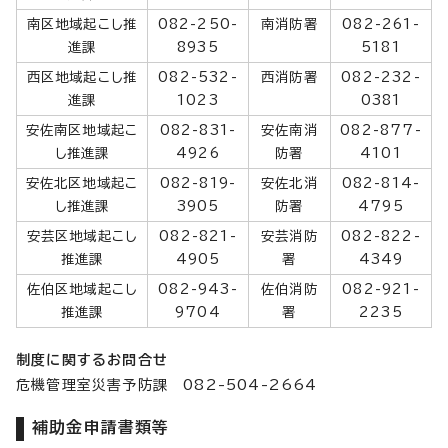
南区地域起こし推
082-250-
南消防署
082-261-
進課
8935
5181
西区地域起こし推
082-532-
西消防署
082-232-
進課
1023
0381
安佐南区地域起こ
082-831-
安佐南消
082-877-
し推進課
4926
防署
4101
安佐北区地域起こ
082-819-
安佐北消
082-814-
し推進課
3905
防署
4795
安芸区地域起こし
082-821-
安芸消防
082-822-
推進課
4905
署
4349
佐伯区地域起こし
082-943-
佐伯消防
082-921-
推進課
9704
署
2235
制度に関するお問合せ
危機管理室災害予防課 082-504-2664
補助金申請書類等