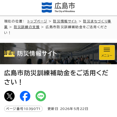
現在の位置：
トップページ
>
防災情報サイト
>
防災まちづくり事
業
>
防災訓練の支援
> 広島市防災訓練補助金をご活用くださ
い！
防災情報サイト
メニュー
広島市防災訓練補助金をご活用くだ
さい！
ページ番号
1039071
更新日
2026
年5月
22
日